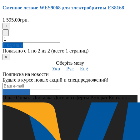
Сменное лезвие WES9068 для электробритвы ES8168
1 595.00грн.
+
-
В корзину
Показано с 1 по 2 из 2 (всего 1 страниц)
×
Оберіть мову
Укр
Рус
Eng
Подписка на новости
Будьте в курсе новых акций и спецпредложений!
Подписаться
О нас
Оплата
Доставка
Договор оферты
Возврат
Контакты