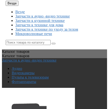
Везде
Везде
Запчасти к аудио -видео технике
Запчасти к кухонной технике
Запчасти к технике для дома
Запчасти к технике по уходу за телом
Микроволновые печи
Каталог
товаров
Каталог
товаров
Запчасти к аудио -видео технике
Аудио
Видеокамеры
Пульты к телевизорам
Фотоаппараты