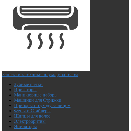
Запчасти к технике по уходу за телом
Зубные щетки
Иригаторы
Маникюрные наборы
Машинки для Стрижки
Приборы по уходу за лицом
Фены и Стайлеры
Щипцы для волос
Электробритвы
Эпиляторы