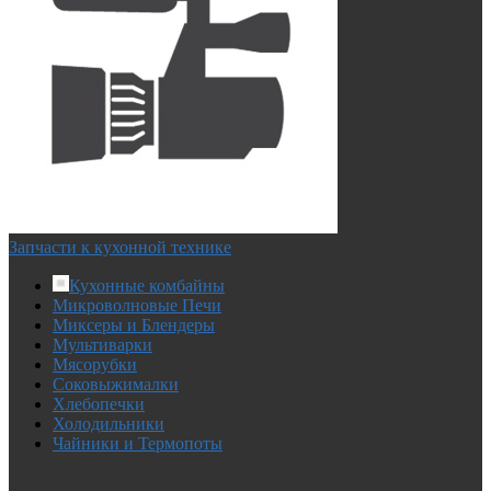
Запчасти к кухонной технике
Кухонные комбайны
Микроволновые Печи
Миксеры и Блендеры
Мультиварки
Мясорубки
Соковыжималки
Хлебопечки
Холодильники
Чайники и Термопоты