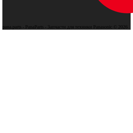
pana.parts - PanaParts - Запчасти для техники Panasonic © 2026