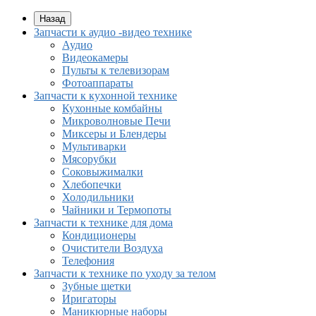
Назад
Запчасти к аудио -видео технике
Аудио
Видеокамеры
Пульты к телевизорам
Фотоаппараты
Запчасти к кухонной технике
Кухонные комбайны
Микроволновые Печи
Миксеры и Блендеры
Мультиварки
Мясорубки
Соковыжималки
Хлебопечки
Холодильники
Чайники и Термопоты
Запчасти к технике для дома
Кондиционеры
Очистители Воздуха
Телефония
Запчасти к технике по уходу за телом
Зубные щетки
Иригаторы
Маникюрные наборы