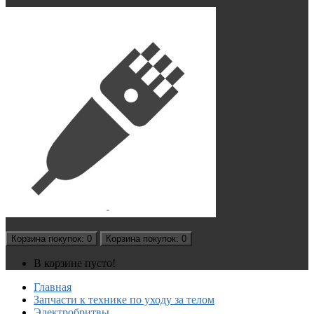
Корзина
покупок
: 0
Корзина
покупок
: 0
В корзине пусто!
Главная
Запчасти к технике по уходу за телом
Электробритвы