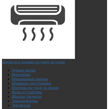
Запчасти к технике по уходу за телом
Зубные щетки
Иригаторы
Маникюрные наборы
Машинки для Стрижки
Приборы по уходу за лицом
Фены и Стайлеры
Щипцы для волос
Электробритвы
Эпиляторы