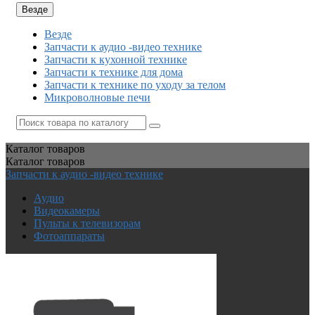
Везде
Везде
Запчасти к аудио -видео технике
Запчасти к кухонной технике
Запчасти к технике для дома
Запчасти к технике по уходу за телом
Микроволновые печи
Каталог
товаров
Каталог
товаров
Запчасти к аудио -видео технике
Аудио
Видеокамеры
Пульты к телевизорам
Фотоаппараты