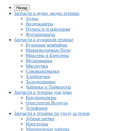
Назад
Запчасти к аудио -видео технике
Аудио
Видеокамеры
Пульты к телевизорам
Фотоаппараты
Запчасти к кухонной технике
Кухонные комбайны
Микроволновые Печи
Миксеры и Блендеры
Мультиварки
Мясорубки
Соковыжималки
Хлебопечки
Холодильники
Чайники и Термопоты
Запчасти к технике для дома
Кондиционеры
Очистители Воздуха
Телефония
Запчасти к технике по уходу за телом
Зубные щетки
Иригаторы
Маникюрные наборы