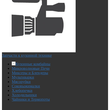
Запчасти к кухонной технике
Кухонные комбайны
Микроволновые Печи
Миксеры и Блендеры
Мультиварки
Мясорубки
Соковыжималки
Хлебопечки
Холодильники
Чайники и Термопоты