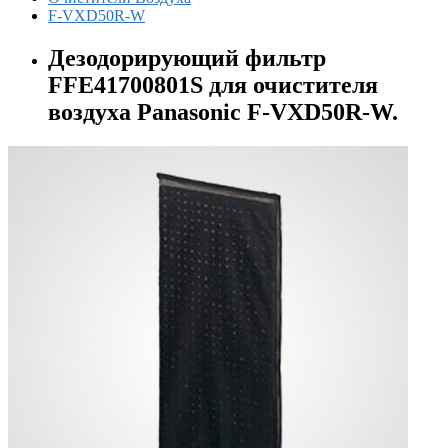
F-VXD50R-W
Дезодорирующий фильтр
FFE41700801S для очистителя
воздуха Panasonic F-VXD50R-W.