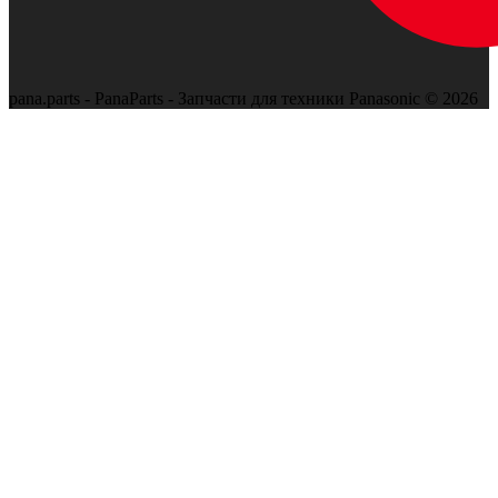
pana.parts - PanaParts - Запчасти для техники Panasonic © 2026