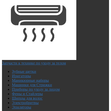
Запчасти к технике по уходу за телом
Зубные щетки
Иригаторы
Маникюрные наборы
Машинки для Стрижки
Приборы по уходу за лицом
Фены и Стайлеры
Щипцы для волос
Электробритвы
Эпиляторы