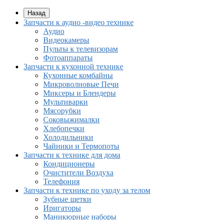
Назад
Запчасти к аудио -видео технике
Аудио
Видеокамеры
Пульты к телевизорам
Фотоаппараты
Запчасти к кухонной технике
Кухонные комбайны
Микроволновые Печи
Миксеры и Блендеры
Мультиварки
Мясорубки
Соковыжималки
Хлебопечки
Холодильники
Чайники и Термопоты
Запчасти к технике для дома
Кондиционеры
Очистители Воздуха
Телефония
Запчасти к технике по уходу за телом
Зубные щетки
Иригаторы
Маникюрные наборы