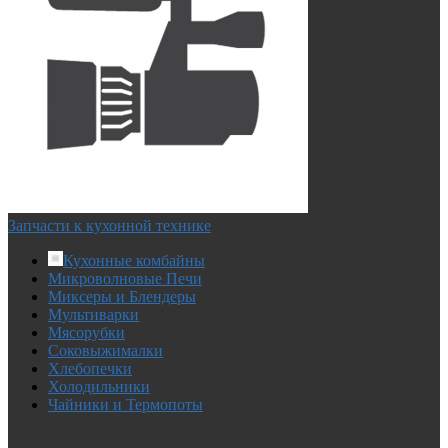
Запчасти к кухонной технике
Кухонные комбайны
Микроволновые Печи
Миксеры и Блендеры
Мультиварки
Мясорубки
Соковыжималки
Хлебопечки
Холодильники
Чайники и Термопоты