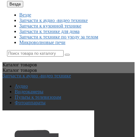
Везде
Везде
Запчасти к аудио -видео технике
Запчасти к кухонной технике
Запчасти к технике для дома
Запчасти к технике по уходу за телом
Микроволновые печи
Каталог
товаров
Каталог
товаров
Запчасти к аудио -видео технике
Аудио
Видеокамеры
Пульты к телевизорам
Фотоаппараты