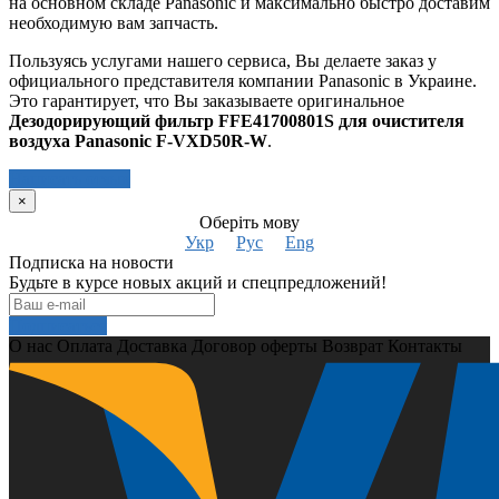
на основном складе Panasonic и максимально быстро доставим
необходимую вам запчасть.
Пользуясь услугами нашего сервиса, Вы делаете заказ у
официального представителя компании Panasonic в Украине.
Это гарантирует, что Вы заказываете оригинальное
Дезодорирующий фильтр FFE41700801S для очистителя
воздуха Panasonic F-VXD50R-W
.
Написать отзыв
×
Оберіть мову
Укр
Рус
Eng
Подписка на новости
Будьте в курсе новых акций и спецпредложений!
Подписаться
О нас
Оплата
Доставка
Договор оферты
Возврат
Контакты