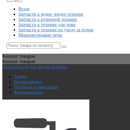
Везде
Запчасти к аудио -видео технике
Запчасти к кухонной технике
Запчасти к технике для дома
Запчасти к технике по уходу за телом
Микроволновые печи
Каталог
товаров
Каталог
товаров
Запчасти к аудио -видео технике
Аудио
Видеокамеры
Пульты к телевизорам
Фотоаппараты