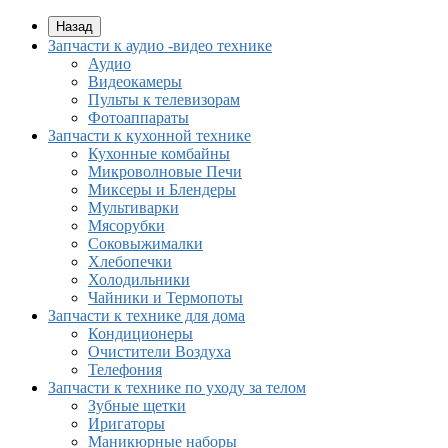
Назад
Запчасти к аудио -видео технике
Аудио
Видеокамеры
Пульты к телевизорам
Фотоаппараты
Запчасти к кухонной технике
Кухонные комбайны
Микроволновые Печи
Миксеры и Блендеры
Мультиварки
Мясорубки
Соковыжималки
Хлебопечки
Холодильники
Чайники и Термопоты
Запчасти к технике для дома
Кондиционеры
Очистители Воздуха
Телефония
Запчасти к технике по уходу за телом
Зубные щетки
Иригаторы
Маникюрные наборы