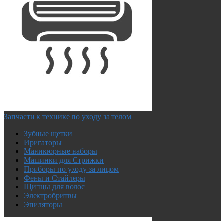
Запчасти к технике по уходу за телом
Зубные щетки
Иригаторы
Маникюрные наборы
Машинки для Стрижки
Приборы по уходу за лицом
Фены и Стайлеры
Щипцы для волос
Электробритвы
Эпиляторы