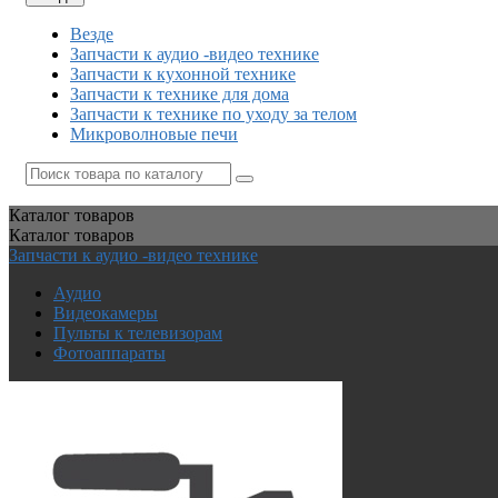
Везде
Запчасти к аудио -видео технике
Запчасти к кухонной технике
Запчасти к технике для дома
Запчасти к технике по уходу за телом
Микроволновые печи
Каталог
товаров
Каталог
товаров
Запчасти к аудио -видео технике
Аудио
Видеокамеры
Пульты к телевизорам
Фотоаппараты