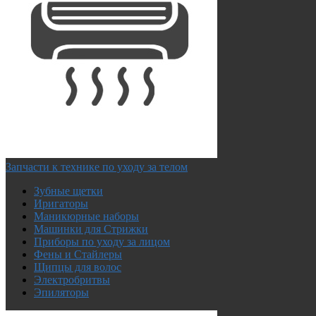
Запчасти к технике по уходу за телом
Зубные щетки
Иригаторы
Маникюрные наборы
Машинки для Стрижки
Приборы по уходу за лицом
Фены и Стайлеры
Щипцы для волос
Электробритвы
Эпиляторы