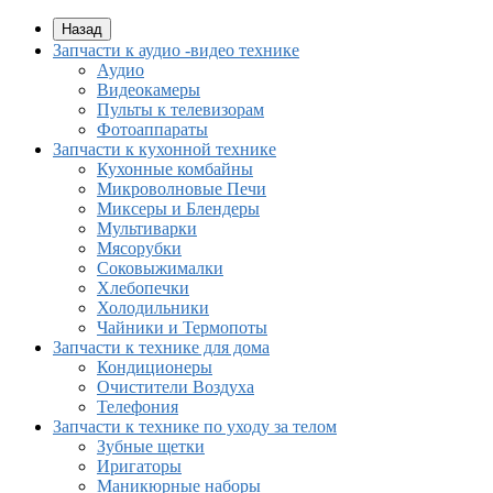
Назад
Запчасти к аудио -видео технике
Аудио
Видеокамеры
Пульты к телевизорам
Фотоаппараты
Запчасти к кухонной технике
Кухонные комбайны
Микроволновые Печи
Миксеры и Блендеры
Мультиварки
Мясорубки
Соковыжималки
Хлебопечки
Холодильники
Чайники и Термопоты
Запчасти к технике для дома
Кондиционеры
Очистители Воздуха
Телефония
Запчасти к технике по уходу за телом
Зубные щетки
Иригаторы
Маникюрные наборы