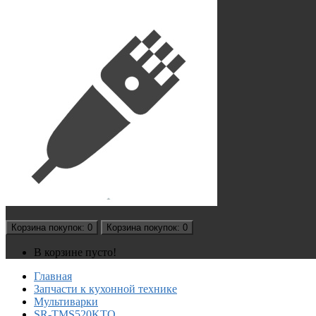
Корзина
покупок
: 0
Корзина
покупок
: 0
В корзине пусто!
Главная
Запчасти к кухонной технике
Мультиварки
SR-TMS520KTQ