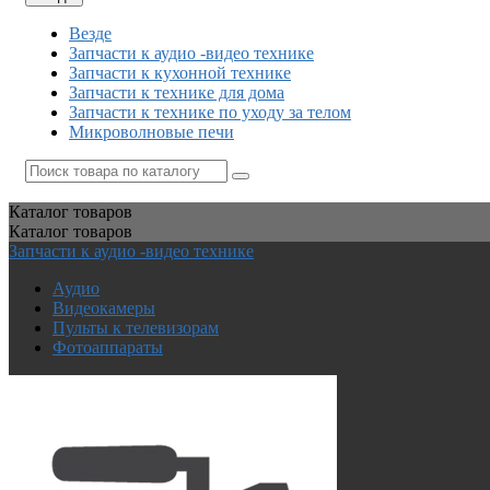
Везде
Запчасти к аудио -видео технике
Запчасти к кухонной технике
Запчасти к технике для дома
Запчасти к технике по уходу за телом
Микроволновые печи
Каталог
товаров
Каталог
товаров
Запчасти к аудио -видео технике
Аудио
Видеокамеры
Пульты к телевизорам
Фотоаппараты