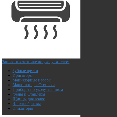
Запчасти к технике по уходу за телом
Зубные щетки
Иригаторы
Маникюрные наборы
Машинки для Стрижки
Приборы по уходу за лицом
Фены и Стайлеры
Щипцы для волос
Электробритвы
Эпиляторы