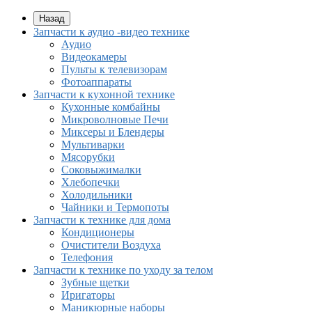
Назад
Запчасти к аудио -видео технике
Аудио
Видеокамеры
Пульты к телевизорам
Фотоаппараты
Запчасти к кухонной технике
Кухонные комбайны
Микроволновые Печи
Миксеры и Блендеры
Мультиварки
Мясорубки
Соковыжималки
Хлебопечки
Холодильники
Чайники и Термопоты
Запчасти к технике для дома
Кондиционеры
Очистители Воздуха
Телефония
Запчасти к технике по уходу за телом
Зубные щетки
Иригаторы
Маникюрные наборы