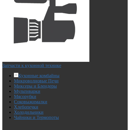
Запчасти к кухонной технике
Кухонные комбайны
Микроволновые Печи
Миксеры и Блендеры
Мультиварки
Мясорубки
Соковыжималки
Хлебопечки
Холодильники
Чайники и Термопоты