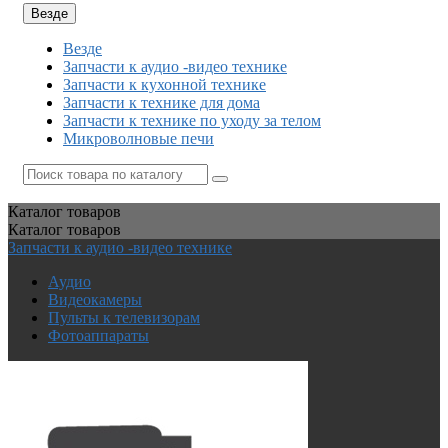
Везде
Везде
Запчасти к аудио -видео технике
Запчасти к кухонной технике
Запчасти к технике для дома
Запчасти к технике по уходу за телом
Микроволновые печи
Каталог
товаров
Каталог
товаров
Запчасти к аудио -видео технике
Аудио
Видеокамеры
Пульты к телевизорам
Фотоаппараты