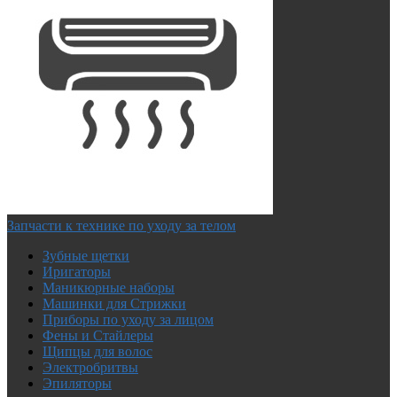
Запчасти к технике по уходу за телом
Зубные щетки
Иригаторы
Маникюрные наборы
Машинки для Стрижки
Приборы по уходу за лицом
Фены и Стайлеры
Щипцы для волос
Электробритвы
Эпиляторы