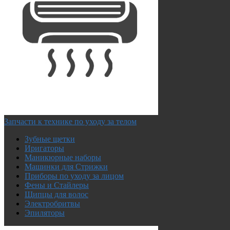
Запчасти к технике по уходу за телом
Зубные щетки
Иригаторы
Маникюрные наборы
Машинки для Стрижки
Приборы по уходу за лицом
Фены и Стайлеры
Щипцы для волос
Электробритвы
Эпиляторы