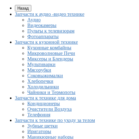
Назад
Запчасти к аудио -видео технике
Аудио
Видеокамеры
Пульты к телевизорам
Фотоаппараты
Запчасти к кухонной технике
Кухонные комбайны
Микроволновые Печи
Миксеры и Блендеры
Мультиварки
Мясорубки
Соковыжималки
Хлебопечки
Холодильники
Чайники и Термопоты
Запчасти к технике для дома
Кондиционеры
Очистители Воздуха
Телефония
Запчасти к технике по уходу за телом
Зубные щетки
Иригаторы
Маникюрные наборы