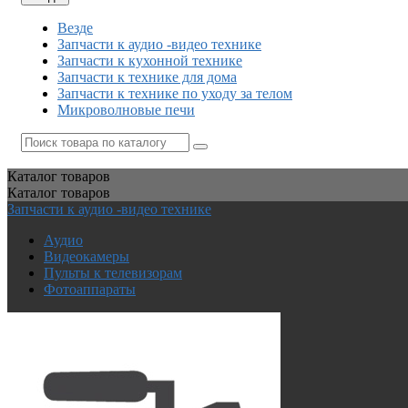
Везде
Запчасти к аудио -видео технике
Запчасти к кухонной технике
Запчасти к технике для дома
Запчасти к технике по уходу за телом
Микроволновые печи
Каталог
товаров
Каталог
товаров
Запчасти к аудио -видео технике
Аудио
Видеокамеры
Пульты к телевизорам
Фотоаппараты