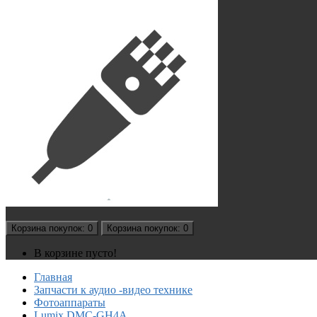
Корзина
покупок
: 0
Корзина
покупок
: 0
В корзине пусто!
Главная
Запчасти к аудио -видео технике
Фотоаппараты
Lumix DMC-GH4A