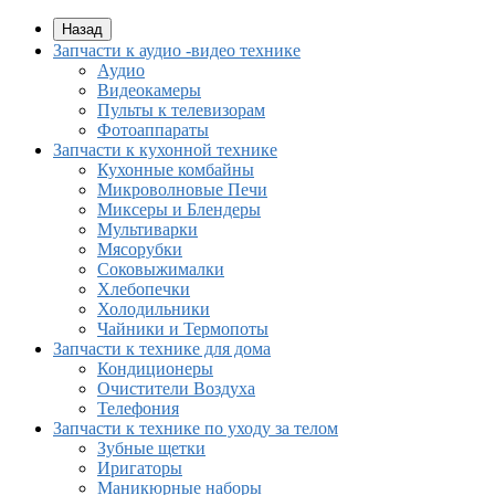
Назад
Запчасти к аудио -видео технике
Аудио
Видеокамеры
Пульты к телевизорам
Фотоаппараты
Запчасти к кухонной технике
Кухонные комбайны
Микроволновые Печи
Миксеры и Блендеры
Мультиварки
Мясорубки
Соковыжималки
Хлебопечки
Холодильники
Чайники и Термопоты
Запчасти к технике для дома
Кондиционеры
Очистители Воздуха
Телефония
Запчасти к технике по уходу за телом
Зубные щетки
Иригаторы
Маникюрные наборы