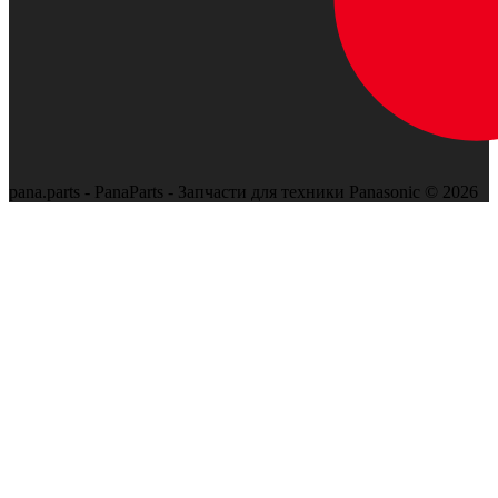
pana.parts - PanaParts - Запчасти для техники Panasonic © 2026