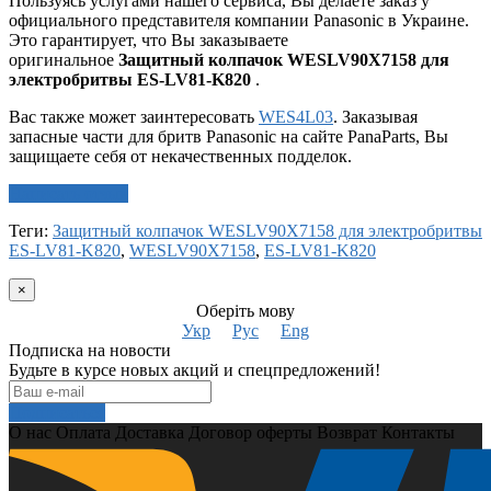
Пользуясь услугами нашего сервиса, Вы делаете заказ у
официального представителя компании Panasonic в Украине.
Это гарантирует, что Вы заказываете
оригинальное
Защитный колпачок WESLV90X7158 для
электробритвы ES-LV81-K820
.
Вас также может заинтересовать
WES4L03
. Заказывая
запасные части для бритв Panasonic на сайте PanaParts, Вы
защищаете себя от некачественных подделок.
Написать отзыв
Теги:
Защитный колпачок WESLV90X7158 для электробритвы
ES-LV81-K820
,
WESLV90X7158
,
ES-LV81-K820
×
Оберіть мову
Укр
Рус
Eng
Подписка на новости
Будьте в курсе новых акций и спецпредложений!
Подписаться
О нас
Оплата
Доставка
Договор оферты
Возврат
Контакты