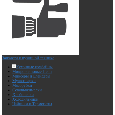
Запчасти к кухонной технике
Кухонные комбайны
Микроволновые Печи
Миксеры и Блендеры
Мультиварки
Мясорубки
Соковыжималки
Хлебопечки
Холодильники
Чайники и Термопоты