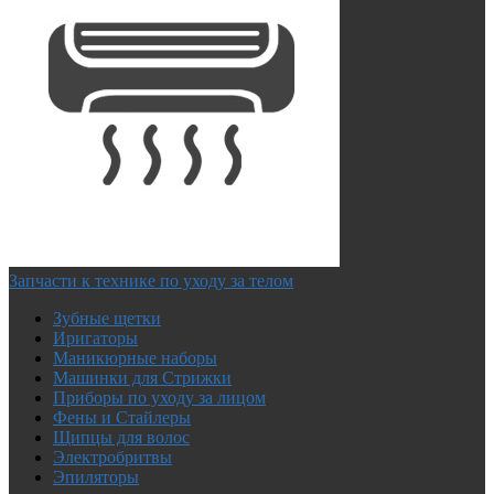
Запчасти к технике по уходу за телом
Зубные щетки
Иригаторы
Маникюрные наборы
Машинки для Стрижки
Приборы по уходу за лицом
Фены и Стайлеры
Щипцы для волос
Электробритвы
Эпиляторы