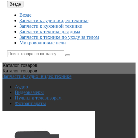
Везде
Везде
Запчасти к аудио -видео технике
Запчасти к кухонной технике
Запчасти к технике для дома
Запчасти к технике по уходу за телом
Микроволновые печи
Каталог
товаров
Каталог
товаров
Запчасти к аудио -видео технике
Аудио
Видеокамеры
Пульты к телевизорам
Фотоаппараты