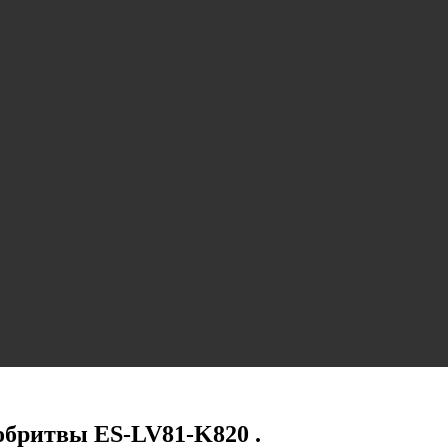
обритвы ES-LV81-K820 .