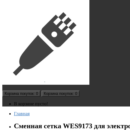
Корзина
покупок
: 0
Корзина
покупок
: 0
В корзине пусто!
Главная
Сменная сетка WES9173 для электр