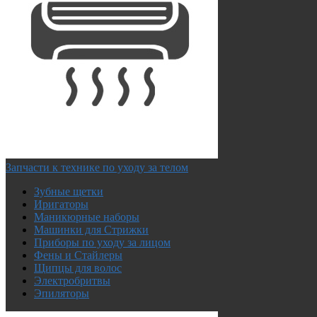
Запчасти к технике по уходу за телом
Зубные щетки
Иригаторы
Маникюрные наборы
Машинки для Стрижки
Приборы по уходу за лицом
Фены и Стайлеры
Щипцы для волос
Электробритвы
Эпиляторы