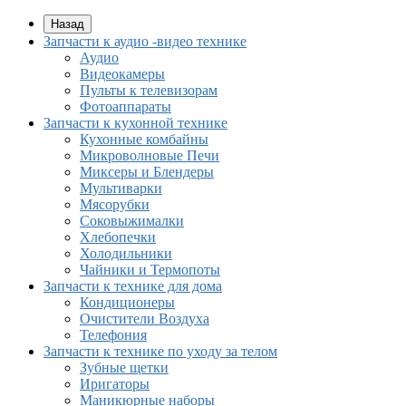
Назад
Запчасти к аудио -видео технике
Аудио
Видеокамеры
Пульты к телевизорам
Фотоаппараты
Запчасти к кухонной технике
Кухонные комбайны
Микроволновые Печи
Миксеры и Блендеры
Мультиварки
Мясорубки
Соковыжималки
Хлебопечки
Холодильники
Чайники и Термопоты
Запчасти к технике для дома
Кондиционеры
Очистители Воздуха
Телефония
Запчасти к технике по уходу за телом
Зубные щетки
Иригаторы
Маникюрные наборы