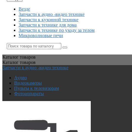
Везде
Запчасти к аудио -видео технике
Запчасти к кухонной технике
Запчасти к технике для дома
Запчасти к технике по уходу за телом
Микроволновые печи
Каталог
товаров
Каталог
товаров
Запчасти к аудио -видео технике
Аудио
Видеокамеры
Пульты к телевизорам
Фотоаппараты