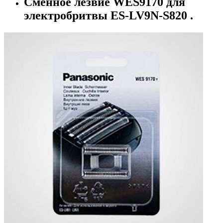
Сменное лезвие WES9170 для
электробритвы ES-LV9N-S820 .