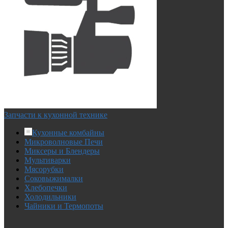
Запчасти к кухонной технике
Кухонные комбайны
Микроволновые Печи
Миксеры и Блендеры
Мультиварки
Мясорубки
Соковыжималки
Хлебопечки
Холодильники
Чайники и Термопоты