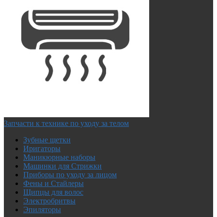
Запчасти к технике по уходу за телом
Зубные щетки
Иригаторы
Маникюрные наборы
Машинки для Стрижки
Приборы по уходу за лицом
Фены и Стайлеры
Щипцы для волос
Электробритвы
Эпиляторы