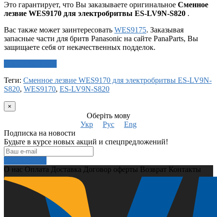
Это гарантирует, что Вы заказываете оригинальное
Сменное
лезвие WES9170 для электробритвы ES-LV9N-S820
.
Вас также может заинтересовать
WES9175
. Заказывая
запасные части для бритв Panasonic на сайте PanaParts, Вы
защищаете себя от некачественных подделок.
Написать отзыв
Теги:
Сменное лезвие WES9170 для электробритвы ES-LV9N-
S820
,
WES9170
,
ES-LV9N-S820
×
Оберіть мову
Укр
Рус
Eng
Подписка на новости
Будьте в курсе новых акций и спецпредложений!
Подписаться
О нас
Оплата
Доставка
Договор оферты
Возврат
Контакты