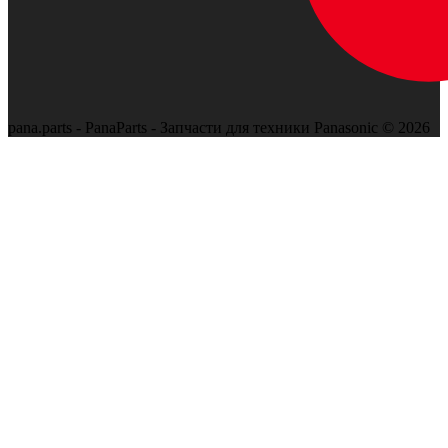
pana.parts - PanaParts - Запчасти для техники Panasonic © 2026