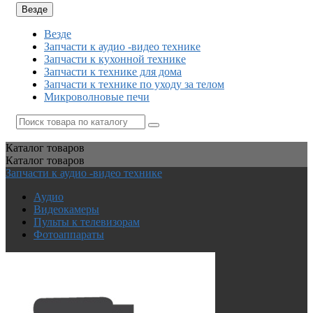
Везде
Везде
Запчасти к аудио -видео технике
Запчасти к кухонной технике
Запчасти к технике для дома
Запчасти к технике по уходу за телом
Микроволновые печи
Каталог
товаров
Каталог
товаров
Запчасти к аудио -видео технике
Аудио
Видеокамеры
Пульты к телевизорам
Фотоаппараты