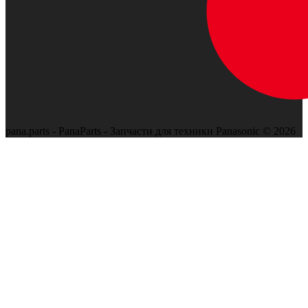
pana.parts - PanaParts - Запчасти для техники Panasonic © 2026