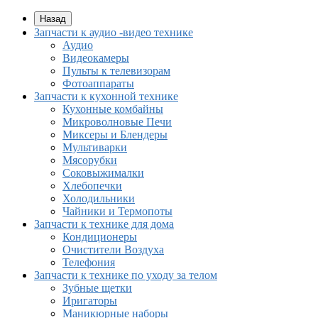
Назад
Запчасти к аудио -видео технике
Аудио
Видеокамеры
Пульты к телевизорам
Фотоаппараты
Запчасти к кухонной технике
Кухонные комбайны
Микроволновые Печи
Миксеры и Блендеры
Мультиварки
Мясорубки
Соковыжималки
Хлебопечки
Холодильники
Чайники и Термопоты
Запчасти к технике для дома
Кондиционеры
Очистители Воздуха
Телефония
Запчасти к технике по уходу за телом
Зубные щетки
Иригаторы
Маникюрные наборы