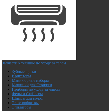
Запчасти к технике по уходу за телом
Зубные щетки
Иригаторы
Маникюрные наборы
Машинки для Стрижки
Приборы по уходу за лицом
Фены и Стайлеры
Щипцы для волос
Электробритвы
Эпиляторы