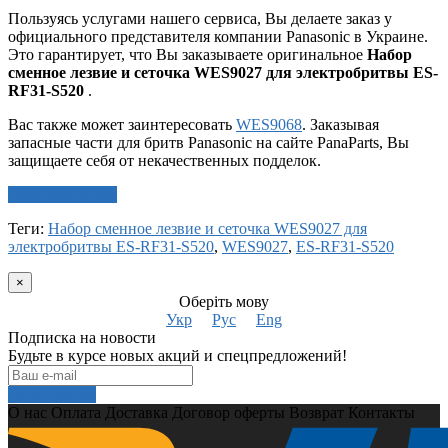
Пользуясь услугами нашего сервиса, Вы делаете заказ у
официального представителя компании Panasonic в Украине.
Это гарантирует, что Вы заказываете оригинальное
Набор
сменное лезвие и сеточка WES9027 для электробритвы ES-
RF31-S520
.
Вас также может заинтересовать
WES9068
. Заказывая
запасные части для бритв Panasonic на сайте PanaParts, Вы
защищаете себя от некачественных подделок.
Написать отзыв
Теги:
Набор сменное лезвие и сеточка WES9027 для
электробритвы ES-RF31-S520
,
WES9027
,
ES-RF31-S520
×
Оберіть мову
Укр
Рус
Eng
Подписка на новости
Будьте в курсе новых акций и спецпредложений!
Подписаться
О нас
Оплата
Доставка
Договор оферты
Возврат
Контакты