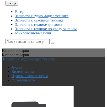
Везде
Везде
Запчасти к аудио -видео технике
Запчасти к кухонной технике
Запчасти к технике для дома
Запчасти к технике по уходу за телом
Микроволновые печи
Каталог
товаров
Каталог
товаров
Запчасти к аудио -видео технике
Аудио
Видеокамеры
Пульты к телевизорам
Фотоаппараты