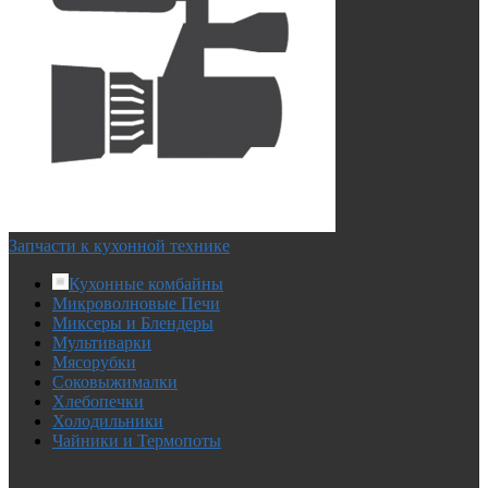
Запчасти к кухонной технике
Кухонные комбайны
Микроволновые Печи
Миксеры и Блендеры
Мультиварки
Мясорубки
Соковыжималки
Хлебопечки
Холодильники
Чайники и Термопоты