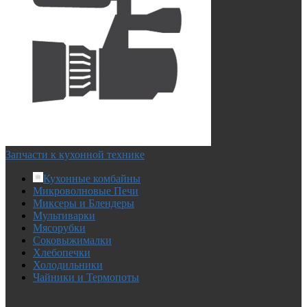
Запчасти к кухонной технике
Кухонные комбайны
Микроволновые Печи
Миксеры и Блендеры
Мультиварки
Мясорубки
Соковыжималки
Хлебопечки
Холодильники
Чайники и Термопоты