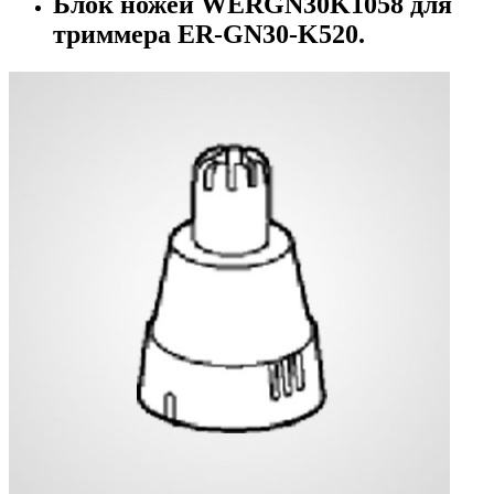
Блок ножей WERGN30K1058 для
триммера ER-GN30-K520.