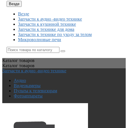
Везде
Везде
Запчасти к аудио -видео технике
Запчасти к кухонной технике
Запчасти к технике для дома
Запчасти к технике по уходу за телом
Микроволновые печи
Каталог
товаров
Каталог
товаров
Запчасти к аудио -видео технике
Аудио
Видеокамеры
Пульты к телевизорам
Фотоаппараты