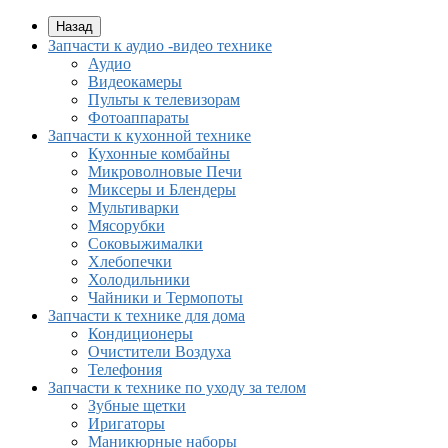
Назад
Запчасти к аудио -видео технике
Аудио
Видеокамеры
Пульты к телевизорам
Фотоаппараты
Запчасти к кухонной технике
Кухонные комбайны
Микроволновые Печи
Миксеры и Блендеры
Мультиварки
Мясорубки
Соковыжималки
Хлебопечки
Холодильники
Чайники и Термопоты
Запчасти к технике для дома
Кондиционеры
Очистители Воздуха
Телефония
Запчасти к технике по уходу за телом
Зубные щетки
Иригаторы
Маникюрные наборы