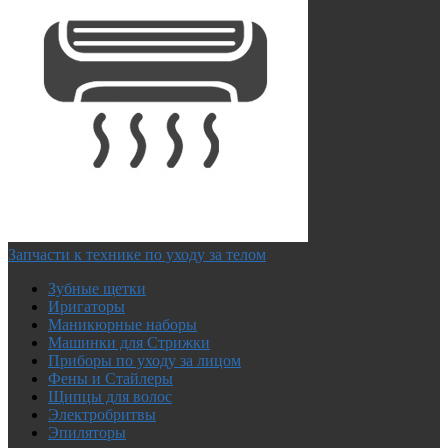
Запчасти к технике по уходу за телом
Зубные щетки
Иригаторы
Маникюрные наборы
Машинки для Стрижки
Приборы по уходу за лицом
Фены и Стайлеры
Щипцы для волос
Электробритвы
Эпиляторы