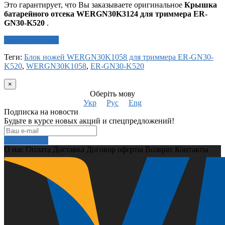
Это гарантирует, что Вы заказываете оригинальное
Крышка
батарейного отсека WERGN30K3124 для триммера ER-
GN30-K520
.
Написать отзыв
Теги:
Блок ножей WERGN30K1058 для триммера ER-GN30-
K520
,
WERGN30K1058
,
ER-GN30-K520
×
Оберіть мову
Укр
Рус
Eng
Подписка на новости
Будьте в курсе новых акций и спецпредложений!
Подписаться
О нас
Оплата
Доставка
Договор оферты
Возврат
Контакты