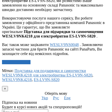
ES-LV9N-S820, ми розмістимо Ваше
електробритви
замовлення на основному складі Panasonic та максимально
швидко доставимо необхідну запчастину.
Використовуючи послуги нашого сервісу, Ви робите
замовлення у офіційного представника компанії Panasonic в
Україні. Це гарантує, що Ви замовляєте
оригінальне
Підставка для підзарядки та самоочищення
WESLV9NK4218 для електробритви ES-LV9N-S820
.
Вас також може зацікавити
WESLV9NS0048
. Замовляючи
запасні частини для бритв Panasonic на сайті PanaParts, Ви
захищаєте себе від неякісних підробок.
Написати відгук
Мітки:
Подставка для подзарядки и самоочистки
WESLV9NK4218 для электробритвы ES-LV9N-S820
,
WESLV9NK4218
,
ES-LV9N-S820
×
Оберіть мову
Укр
Рус
Eng
Підписка на новини
Будьте в курсі нових акцій та спецпропозицій!