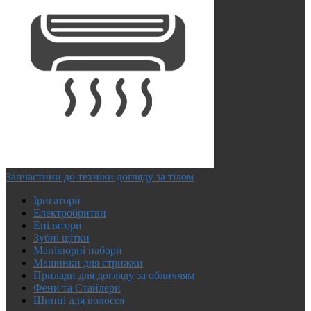
Запчастини до техніки догляду за тілом
Іригатори
Електробритви
Епілятори
Зубні щітки
Манікюрні набори
Машинки для стрижки
Прилади для догляду за обличчям
Фени та Стайлери
Щипці для волосся