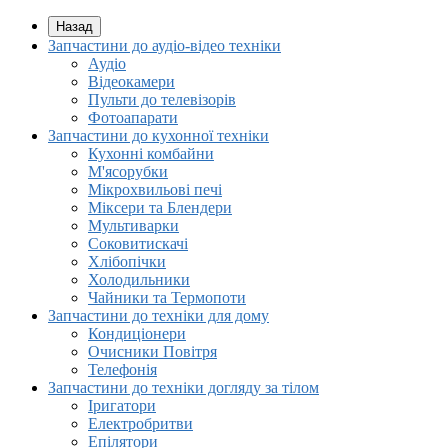
Назад
Запчастини до аудіо-відео техніки
Аудіо
Відеокамери
Пульти до телевізорів
Фотоапарати
Запчастини до кухонної техніки
Кухонні комбайни
М'ясорубки
Мікрохвильові печі
Міксери та Блендери
Мультиварки
Соковитискачі
Хлібопічки
Холодильники
Чайники та Термопоти
Запчастини до техніки для дому
Кондиціонери
Очисники Повітря
Телефонія
Запчастини до техніки догляду за тілом
Іригатори
Електробритви
Епілятори