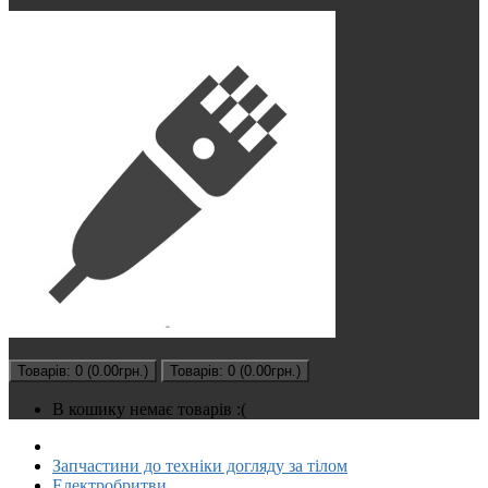
Товарів: 0 (0.00грн.)
Товарів: 0 (0.00грн.)
В кошику немає товарів :(
Запчастини до техніки догляду за тілом
Електробритви