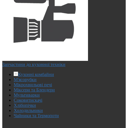
Запчастини до кухонної техніки
Кухонні комбайни
М'ясорубки
Мікрохвильові печі
Міксери та Блендери
Мультиварки
Соковитискачі
Хлібопічки
Холодильники
Чайники та Термопоти