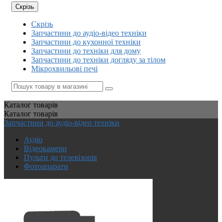
Скрізь
Скрізь
Запчастини до аудіо-відео техніки
Запчастини до кухонної техніки
Запчастини до техніки для дому
Запчастини до техніки догляду за тілом
Мікрохвильові печі
Каталог
товарів
Каталог
товарів
Запчастини до аудіо-відео техніки
Аудіо
Відеокамери
Пульти до телевізорів
Фотоапарати