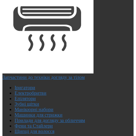
Запчастини до техніки догляду за тілом
Іригатори
Електробритви
Епілятори
Зубні щітки
Манікюрні набори
Машинки для стрижки
Прилади для догляду за обличчям
Фени та Стайлери
Щипці для волосся