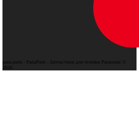
pana.parts - PanaParts - Запчастини для техніки Panasonic ©
2026