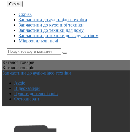
Скрізь
Скрізь
Запчастини до аудіо-відео техніки
Запчастини до кухонної техніки
Запчастини до техніки для дому
Запчастини до техніки догляду за тілом
Мікрохвильові печі
Каталог
товарів
Каталог
товарів
Запчастини до аудіо-відео техніки
Аудіо
Відеокамери
Пульти до телевізорів
Фотоапарати