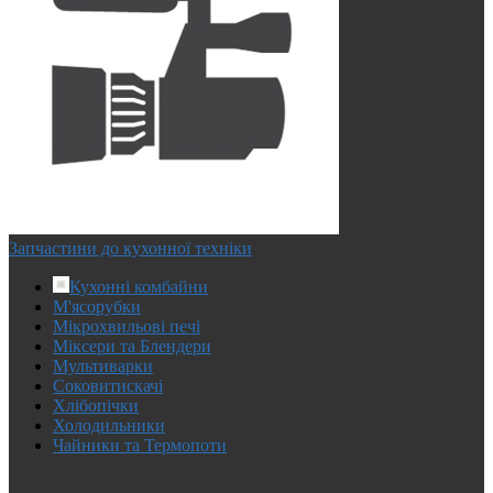
Запчастини до кухонної техніки
Кухонні комбайни
М'ясорубки
Мікрохвильові печі
Міксери та Блендери
Мультиварки
Соковитискачі
Хлібопічки
Холодильники
Чайники та Термопоти