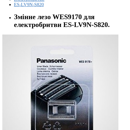
ES-LV9N-S820
Змінне лезо WES9170 для
електробритви ES-LV9N-S820.