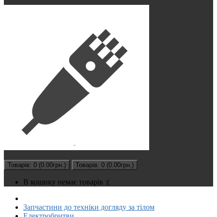
Товарів: 0 (0.00грн.)
Товарів: 0 (0.00грн.)
В кошику немає товарів :(
Запчастини до техніки догляду за тілом
Електробритви