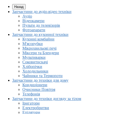
Назад
Запчастини до аудіо-відео техніки
Аудіо
Відеокамери
Пульти до телевізорів
Фотоапарати
Запчастини до кухонної техніки
Кухонні комбайни
М'ясорубки
Мікрохвильові печі
Міксери та Блендери
Мультиварки
Соковитискачі
Хлібопічки
Холодильники
Чайники та Термопоти
Запчастини до техніки для дому
Кондиціонери
Очисники Повітря
Телефонія
Запчастини до техніки догляду за тілом
Іригатори
Електробритви
Епілятори