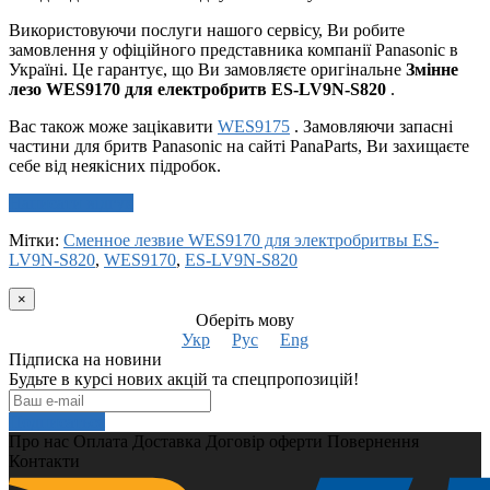
Використовуючи послуги нашого сервісу, Ви робите
замовлення у офіційного представника компанії Panasonic в
Україні. Це гарантує, що Ви замовляєте оригінальне
Змінне
лезо WES9170 для електробритв ES-LV9N-S820
.
Вас також може зацікавити
WES9175
. Замовляючи запасні
частини для бритв Panasonic на сайті PanaParts, Ви захищаєте
себе від неякісних підробок.
Написати відгук
Мітки:
Сменное лезвие WES9170 для электробритвы ES-
LV9N-S820
,
WES9170
,
ES-LV9N-S820
×
Оберіть мову
Укр
Рус
Eng
Підписка на новини
Будьте в курсі нових акцій та спецпропозицій!
Подписаться
Про нас
Оплата
Доставка
Договір оферти
Повернення
Контакти