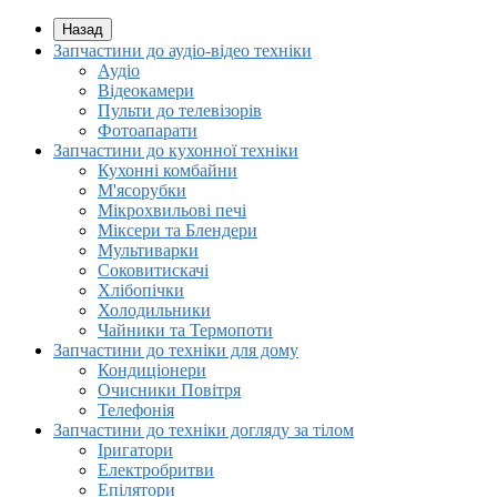
Назад
Запчастини до аудіо-відео техніки
Аудіо
Відеокамери
Пульти до телевізорів
Фотоапарати
Запчастини до кухонної техніки
Кухонні комбайни
М'ясорубки
Мікрохвильові печі
Міксери та Блендери
Мультиварки
Соковитискачі
Хлібопічки
Холодильники
Чайники та Термопоти
Запчастини до техніки для дому
Кондиціонери
Очисники Повітря
Телефонія
Запчастини до техніки догляду за тілом
Іригатори
Електробритви
Епілятори