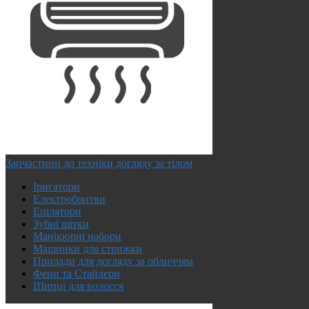
Запчастини до техніки догляду за тілом
Іригатори
Електробритви
Епілятори
Зубні щітки
Манікюрні набори
Машинки для стрижки
Прилади для догляду за обличчям
Фени та Стайлери
Щипці для волосся