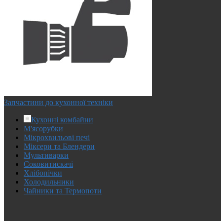
Запчастини до кухонної техніки
Кухонні комбайни
М'ясорубки
Мікрохвильові печі
Міксери та Блендери
Мультиварки
Соковитискачі
Хлібопічки
Холодильники
Чайники та Термопоти