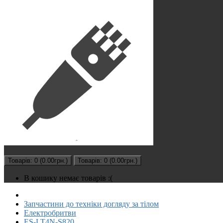
Товарів: 0 (0.00грн.)
Товарів: 0 (0.00грн.)
В кошику немає товарів :(
Запчастини до техніки догляду за тілом
Електробритви
ES-LT4N-S820