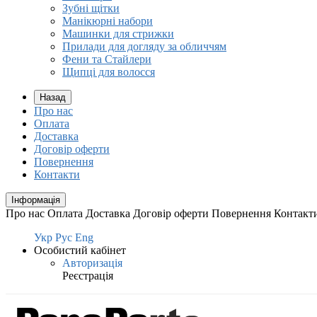
Зубні щітки
Манікюрні набори
Машинки для стрижки
Прилади для догляду за обличчям
Фени та Стайлери
Щипці для волосся
Назад
Про нас
Оплата
Доставка
Договір оферти
Повернення
Контакти
Інформація
Про нас
Оплата
Доставка
Договір оферти
Повернення
Контакт
Укр
Рус
Eng
Особистий кабінет
Авторизація
Реєстрація