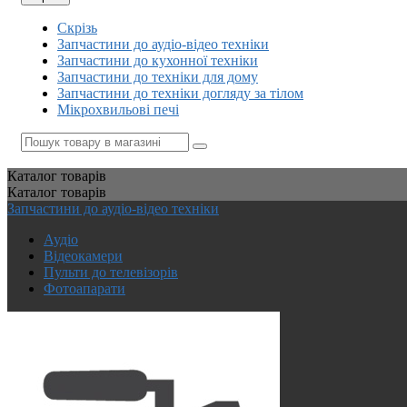
Скрізь
Запчастини до аудіо-відео техніки
Запчастини до кухонної техніки
Запчастини до техніки для дому
Запчастини до техніки догляду за тілом
Мікрохвильові печі
Каталог
товарів
Каталог
товарів
Запчастини до аудіо-відео техніки
Аудіо
Відеокамери
Пульти до телевізорів
Фотоапарати