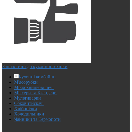
Запчастини до кухонної техніки
Кухонні комбайни
М'ясорубки
Мікрохвильові печі
Міксери та Блендери
Мультиварки
Соковитискачі
Хлібопічки
Холодильники
Чайники та Термопоти