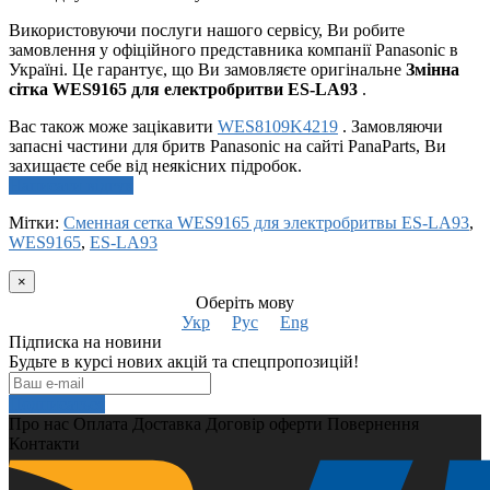
Використовуючи послуги нашого сервісу, Ви робите
замовлення у офіційного представника компанії Panasonic в
Україні. Це гарантує, що Ви замовляєте оригінальне
Змінна
сітка WES9165 для електробритви ES-LA93
.
Вас також може зацікавити
WES8109K4219
. Замовляючи
запасні частини для бритв Panasonic на сайті PanaParts, Ви
захищаєте себе від неякісних підробок.
Написати відгук
Мітки:
Сменная сетка WES9165 для электробритвы ES-LA93
,
WES9165
,
ES-LA93
×
Оберіть мову
Укр
Рус
Eng
Підписка на новини
Будьте в курсі нових акцій та спецпропозицій!
Подписаться
Про нас
Оплата
Доставка
Договір оферти
Повернення
Контакти