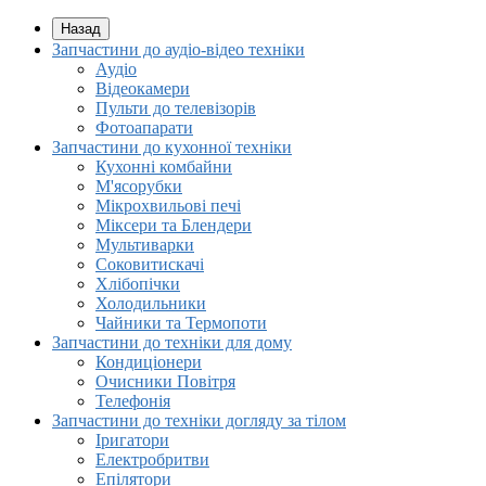
Назад
Запчастини до аудіо-відео техніки
Аудіо
Відеокамери
Пульти до телевізорів
Фотоапарати
Запчастини до кухонної техніки
Кухонні комбайни
М'ясорубки
Мікрохвильові печі
Міксери та Блендери
Мультиварки
Соковитискачі
Хлібопічки
Холодильники
Чайники та Термопоти
Запчастини до техніки для дому
Кондиціонери
Очисники Повітря
Телефонія
Запчастини до техніки догляду за тілом
Іригатори
Електробритви
Епілятори