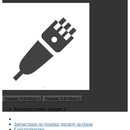
Товарів: 0 (0.00грн.)
Товарів: 0 (0.00грн.)
В кошику немає товарів :(
Запчастини до техніки догляду за тілом
Електробритви