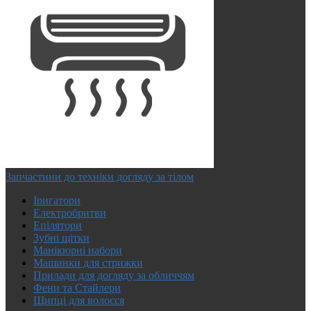
Запчастини до техніки догляду за тілом
Іригатори
Електробритви
Епілятори
Зубні щітки
Манікюрні набори
Машинки для стрижки
Прилади для догляду за обличчям
Фени та Стайлери
Щипці для волосся