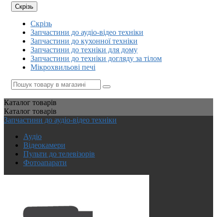
Скрізь
Скрізь
Запчастини до аудіо-відео техніки
Запчастини до кухонної техніки
Запчастини до техніки для дому
Запчастини до техніки догляду за тілом
Мікрохвильові печі
Каталог
товарів
Каталог
товарів
Запчастини до аудіо-відео техніки
Аудіо
Відеокамери
Пульти до телевізорів
Фотоапарати