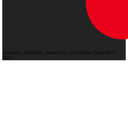
pana.parts - PanaParts - Запчастини для техніки Panasonic ©
2026