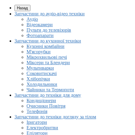
Назад
Запчастини до аудіо-відео техніки
Аудіо
Відеокамери
Пульти до телевізорів
Фотоапарати
Запчастини до кухонної техніки
Кухонні комбайни
М'ясорубки
Мікрохвильові печі
Міксери та Блендери
Мультиварки
Соковитискачі
Хлібопічки
Холодильники
Чайники та Термопоти
Запчастини до техніки для дому
Кондиціонери
Очисники Повітря
Телефонія
Запчастини до техніки догляду за тілом
Іригатори
Електробритви
Епілятори