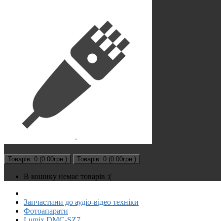
Товарів: 0 (0.00грн.)
Товарів: 0 (0.00грн.)
В кошику немає товарів :(
Запчастини до аудіо-відео техніки
Фотоапарати
Lumix DMC-SZ7