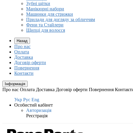
Зубні щітки
Манікюрні набори
Машинки для стрижки
Прилади для догляду за обличчям
Фени та Стайлери
Щипці для волосся
Назад
Про нас
Оплата
Доставка
Договір оферти
Повернення
Контакти
Інформація
Про нас
Оплата
Доставка
Договір оферти
Повернення
Контакт
Укр
Рус
Eng
Особистий кабінет
Авторизація
Реєстрація