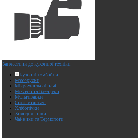
Запчастини до кухонної техніки
Кухонні комбайни
М'ясорубки
Мікрохвильові печі
Міксери та Блендери
Мультиварки
Соковитискачі
Хлібопічки
Холодильники
Чайники та Термопоти