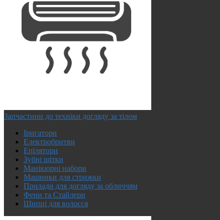
Запчастини до техніки догляду за тілом
Іригатори
Електробритви
Епілятори
Зубні щітки
Манікюрні набори
Машинки для стрижки
Прилади для догляду за обличчям
Фени та Стайлери
Щипці для волосся