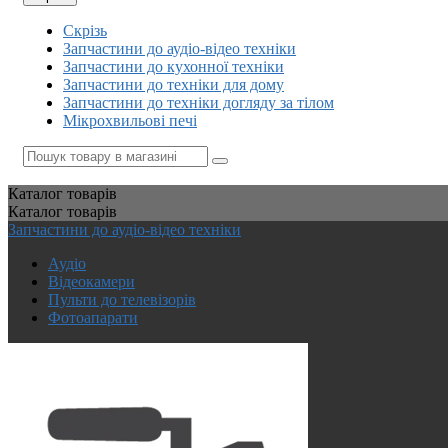
Скрізь
Запчастини до аудіо-відео техніки
Запчастини до кухонної техніки
Запчастини до техніки для дому
Запчастини до техніки догляду за тілом
Мікрохвильові печі
Каталог
товарів
Каталог
товарів
Запчастини до аудіо-відео техніки
Аудіо
Відеокамери
Пульти до телевізорів
Фотоапарати