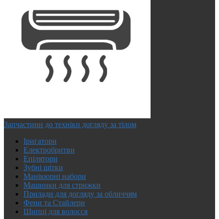
Запчастини до техніки догляду за тілом
Іригатори
Електробритви
Епілятори
Зубні щітки
Манікюрні набори
Машинки для стрижки
Прилади для догляду за обличчям
Фени та Стайлери
Щипці для волосся