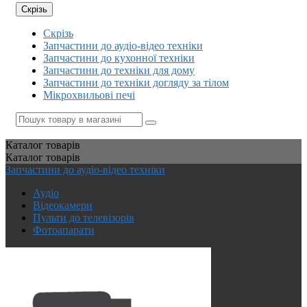
Скрізь
Скрізь
Запчастини до аудіо-відео техніки
Запчастини до кухонної техніки
Запчастини до техніки для дому
Запчастини до техніки догляду за тілом
Мікрохвильові печі
Каталог
товарів
Каталог
товарів
Запчастини до аудіо-відео техніки
Аудіо
Відеокамери
Пульти до телевізорів
Фотоапарати