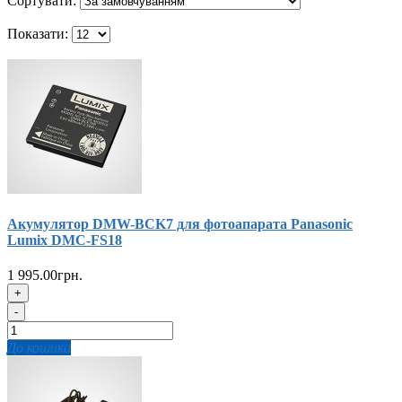
Сортувати:
Показати:
Акумулятор DMW-BCK7 для фотоапарата Panasonic
Lumix DMC-FS18
1 995.00грн.
+
-
До кошика