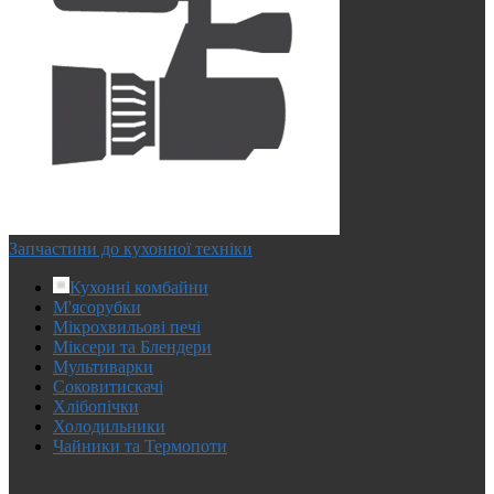
Запчастини до кухонної техніки
Кухонні комбайни
М'ясорубки
Мікрохвильові печі
Міксери та Блендери
Мультиварки
Соковитискачі
Хлібопічки
Холодильники
Чайники та Термопоти