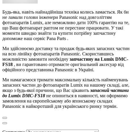
Будь-яка, навіть найнадійніша техніка колись ламається. Як би
не ламали голови інженери Panasonic над довголіттям
фотоапаратів Lumix, але неможливо дати 100% гарантію на те,
що Ваш фотоапарат раптом не перестане працювати. У такі
моменти швидко знайти та купити потрібну запчастину
допоможе наш сервіс Pana
Parts
.
Ми здійснюємо доставку та продаж будь-яких запасних частин
на всю лінійку фотоапаратів Panasonic. Скориставшись
можливістю замовити необхідну
запчастину на Lumix DMC-
FS18
, ви гарантовано отримаєте оригінальний аксесуар від
офіційного представника Panasonic в Україні.
Ми намагаємося тримати максимальну кількість найменувань
запасних частин до фотоапаратів Lumix на нашому складі, але,
якщо з будь-якої причини, що Вас цікавить
запасний частини
до Lumix DMC-FS18
не опиниться в наявності, ми оформимо
замовлення на європейському або японському складах
Panasonic в найкоротший для українського ринку термін.