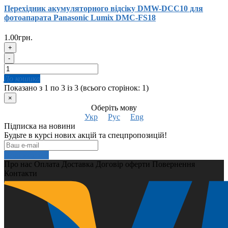
Перехідник акумуляторного відсіку DMW-DCC10 для
фотоапарата Panasonic Lumix DMC-FS18
1.00грн.
+
-
До кошика
Показано з 1 по 3 із 3 (всього сторінок: 1)
×
Оберіть мову
Укр
Рус
Eng
Підписка на новини
Будьте в курсі нових акцій та спецпропозицій!
Подписаться
Про нас
Оплата
Доставка
Договір оферти
Повернення
Контакти