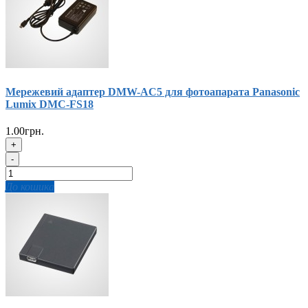
Мережевий адаптер DMW-AC5 для фотоапарата Panasonic
Lumix DMC-FS18
1.00грн.
+
-
До кошика