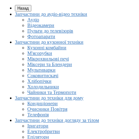
Назад
Запчастини до аудіо-відео техніки
Аудіо
Відеокамери
Пульти до телевізорів
Фотоапарати
Запчастини до кухонної техніки
Кухонні комбайни
М'ясорубки
Мікрохвильові печі
Міксери та Блендери
Мультиварки
Соковитискачі
Хлібопічки
Холодильники
Чайники та Термопоти
Запчастини до техніки для дому
Кондиціонери
Очисники Повітря
Телефонія
Запчастини до техніки догляду за тілом
Іригатори
Електробритви
Епілятори