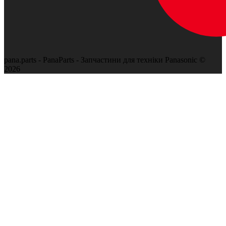
pana.parts - PanaParts - Запчастини для техніки Panasonic ©
2026