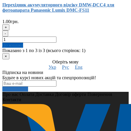
Перехідник акумуляторного відсіку DMW-DCC4 для
фотоапарата Panasonic Lumix DMC-FS11
1.00грн.
+
-
До кошика
Показано з 1 по 3 із 3 (всього сторінок: 1)
×
Оберіть мову
Укр
Рус
Eng
Підписка на новини
Будьте в курсі нових акцій та спецпропозицій!
Подписаться
Про нас
Оплата
Доставка
Договір оферти
Повернення
Контакти