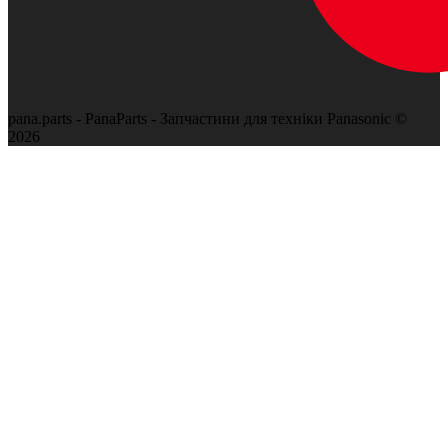
pana.parts - PanaParts - Запчастини для техніки Panasonic ©
2026