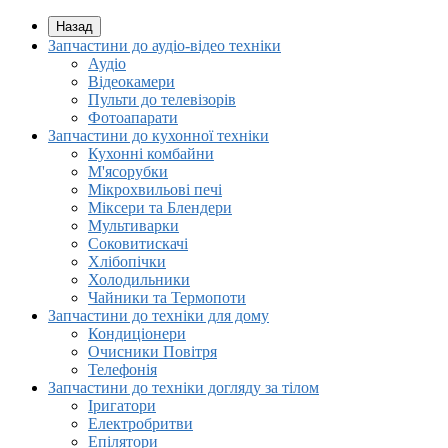
Назад
Запчастини до аудіо-відео техніки
Аудіо
Відеокамери
Пульти до телевізорів
Фотоапарати
Запчастини до кухонної техніки
Кухонні комбайни
М'ясорубки
Мікрохвильові печі
Міксери та Блендери
Мультиварки
Соковитискачі
Хлібопічки
Холодильники
Чайники та Термопоти
Запчастини до техніки для дому
Кондиціонери
Очисники Повітря
Телефонія
Запчастини до техніки догляду за тілом
Іригатори
Електробритви
Епілятори