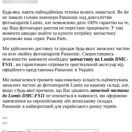
Будь-яка, навіть найнадійніша техніка колись ламається. Як би
не ламали голови інженери Panasonic над довголіттям
фотоапаратів Lumix, але неможливо дати 100% гарантію на те,
що Ваш фотоапарат раптом не перестане працювати. У такі
моменти швидко знайти та купити потрібну запчастину
допоможе наш сервіс Pana
Parts
.
Ми здійснюємо доставку та продаж будь-яких запасних частин
на всю лінійку фотоапаратів Panasonic. Скориставшись
можливістю замовити необхідну
запчастину на Lumix DMC-
FS11
, ви гарантовано отримаєте оригінальний аксесуар від
офіційного представника Panasonic в Україні.
Ми намагаємося тримати максимальну кількість найменувань
запасних частин до фотоапаратів Lumix на нашому складі, але,
якщо з будь-якої причини, що Вас цікавить
запасний частини
до Lumix DMC-FS11
не опиниться в наявності, ми оформимо
замовлення на європейському або японському складах
Panasonic в найкоротший для українського ринку термін.