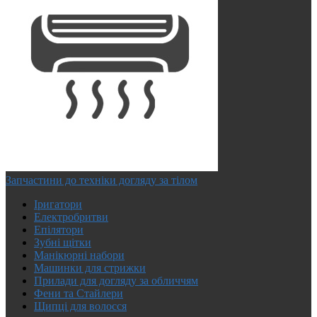
Запчастини до техніки догляду за тілом
Іригатори
Електробритви
Епілятори
Зубні щітки
Манікюрні набори
Машинки для стрижки
Прилади для догляду за обличчям
Фени та Стайлери
Щипці для волосся