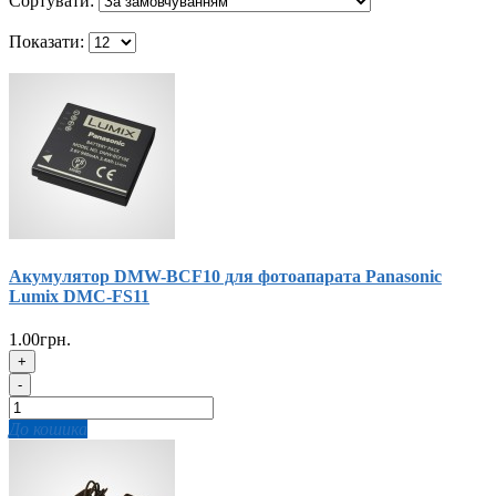
Сортувати:
Показати:
Акумулятор DMW-BCF10 для фотоапарата Panasonic
Lumix DMC-FS11
1.00грн.
+
-
До кошика