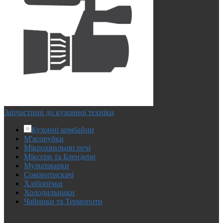
Запчастини до кухонної техніки
Кухонні комбайни
М'ясорубки
Мікрохвильові печі
Міксери та Блендери
Мультиварки
Соковитискачі
Хлібопічки
Холодильники
Чайники та Термопоти