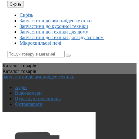
Скрізь
Скрізь
Запчастини до аудіо-відео техніки
Запчастини до кухонної техніки
Запчастини до техніки для дому
Запчастини до техніки догляду за тілом
Мікрохвильові печі
Каталог
товарів
Каталог
товарів
Запчастини до аудіо-відео техніки
Аудіо
Відеокамери
Пульти до телевізорів
Фотоапарати