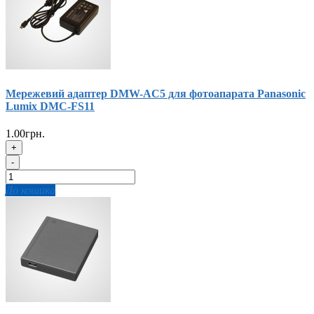
Мережевий адаптер DMW-AC5 для фотоапарата Panasonic
Lumix DMC-FS11
1.00грн.
+
-
До кошика