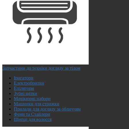
Запчастини до техніки догляду за тілом
Іригатори
Електробритви
Епілятори
Зубні щітки
Манікюрні набори
Машинки для стрижки
Прилади для догляду за обличчям
Фени та Стайлери
Щипці для волосся