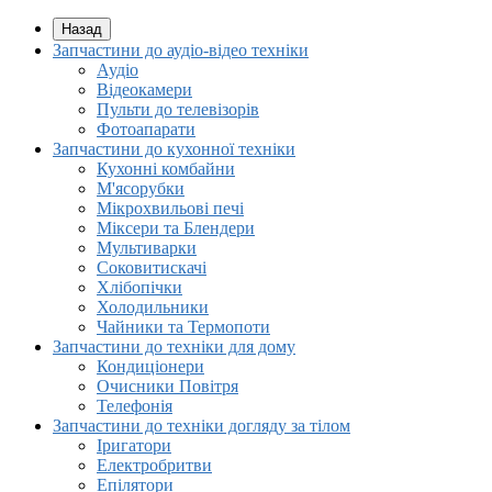
Назад
Запчастини до аудіо-відео техніки
Аудіо
Відеокамери
Пульти до телевізорів
Фотоапарати
Запчастини до кухонної техніки
Кухонні комбайни
М'ясорубки
Мікрохвильові печі
Міксери та Блендери
Мультиварки
Соковитискачі
Хлібопічки
Холодильники
Чайники та Термопоти
Запчастини до техніки для дому
Кондиціонери
Очисники Повітря
Телефонія
Запчастини до техніки догляду за тілом
Іригатори
Електробритви
Епілятори