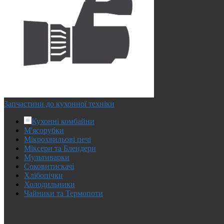
Запчастини до кухонної техніки
Кухонні комбайни
М'ясорубки
Мікрохвильові печі
Міксери та Блендери
Мультиварки
Соковитискачі
Хлібопічки
Холодильники
Чайники та Термопоти