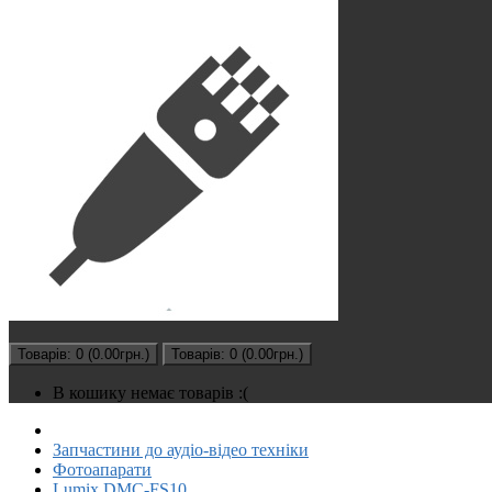
Товарів: 0 (0.00грн.)
Товарів: 0 (0.00грн.)
В кошику немає товарів :(
Запчастини до аудіо-відео техніки
Фотоапарати
Lumix DMC-FS10