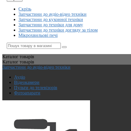
Скрізь
Запчастини до аудіо-відео техніки
Запчастини до кухонної техніки
Запчастини до техніки для дому
Запчастини до техніки догляду за тілом
Мікрохвильові печі
Каталог
товарів
Каталог
товарів
Запчастини до аудіо-відео техніки
Аудіо
Відеокамери
Пульти до телевізорів
Фотоапарати