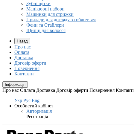
Зубні щітки
Манікюрні набори
Машинки для стрижки
Прилади для догляду за обличчям
Фени та Стайлери
Щипці для волосся
Назад
Про нас
Оплата
Доставка
Договір оферти
Повернення
Контакти
Інформація
Про нас
Оплата
Доставка
Договір оферти
Повернення
Контакт
Укр
Рус
Eng
Особистий кабінет
Авторизація
Реєстрація