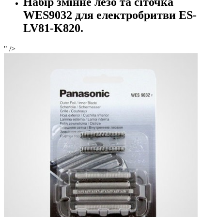
Набір змінне лезо та сіточка
WES9032 для електробритви ES-
LV81-K820.
" />