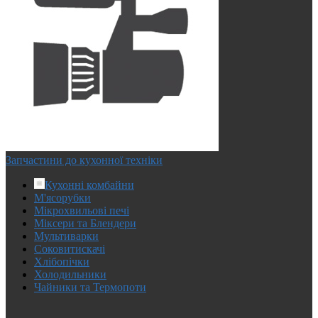
Запчастини до кухонної техніки
Кухонні комбайни
М'ясорубки
Мікрохвильові печі
Міксери та Блендери
Мультиварки
Соковитискачі
Хлібопічки
Холодильники
Чайники та Термопоти