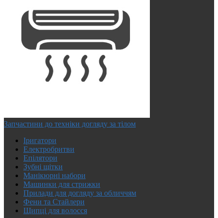
Запчастини до техніки догляду за тілом
Іригатори
Електробритви
Епілятори
Зубні щітки
Манікюрні набори
Машинки для стрижки
Прилади для догляду за обличчям
Фени та Стайлери
Щипці для волосся