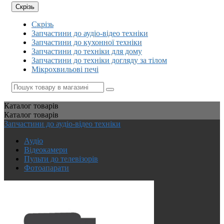
Скрізь
Скрізь
Запчастини до аудіо-відео техніки
Запчастини до кухонної техніки
Запчастини до техніки для дому
Запчастини до техніки догляду за тілом
Мікрохвильові печі
Каталог
товарів
Каталог
товарів
Запчастини до аудіо-відео техніки
Аудіо
Відеокамери
Пульти до телевізорів
Фотоапарати