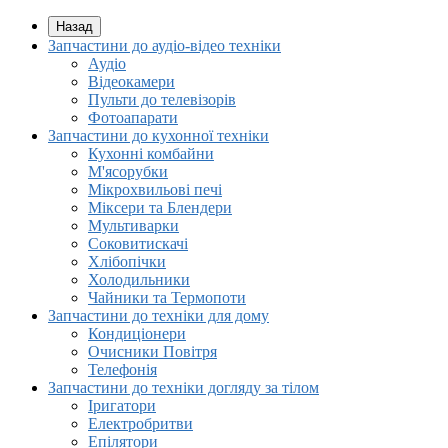
Назад
Запчастини до аудіо-відео техніки
Аудіо
Відеокамери
Пульти до телевізорів
Фотоапарати
Запчастини до кухонної техніки
Кухонні комбайни
М'ясорубки
Мікрохвильові печі
Міксери та Блендери
Мультиварки
Соковитискачі
Хлібопічки
Холодильники
Чайники та Термопоти
Запчастини до техніки для дому
Кондиціонери
Очисники Повітря
Телефонія
Запчастини до техніки догляду за тілом
Іригатори
Електробритви
Епілятори