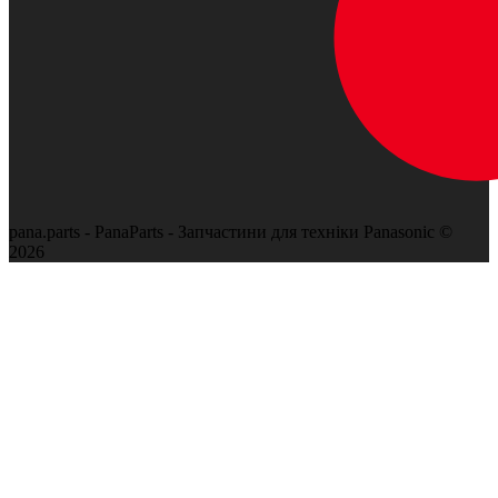
pana.parts - PanaParts - Запчастини для техніки Panasonic ©
2026