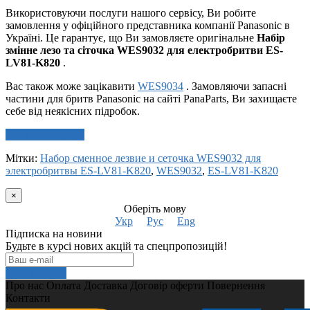
Використовуючи послуги нашого сервісу, Ви робите
замовлення у офіційного представника компанії Panasonic в
Україні. Це гарантує, що Ви замовляєте оригінальне
Набір
змінне лезо та сіточка WES9032 для електробритви ES-
LV81-K820
.
Вас також може зацікавити
WES9034
. Замовляючи запасні
частини для бритв Panasonic на сайті PanaParts, Ви захищаєте
себе від неякісних підробок.
Написати відгук
Мітки:
Набор сменное лезвие и сеточка WES9032 для
электробритвы ES-LV81-K820
,
WES9032
,
ES-LV81-K820
×
Оберіть мову
Укр
Рус
Eng
Підписка на новини
Будьте в курсі нових акцій та спецпропозицій!
Подписаться
Про нас
Оплата
Доставка
Договір оферти
Повернення
Контакти