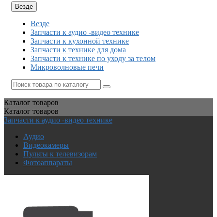
Везде
Везде
Запчасти к аудио -видео технике
Запчасти к кухонной технике
Запчасти к технике для дома
Запчасти к технике по уходу за телом
Микроволновые печи
Каталог
товаров
Каталог
товаров
Запчасти к аудио -видео технике
Аудио
Видеокамеры
Пульты к телевизорам
Фотоаппараты