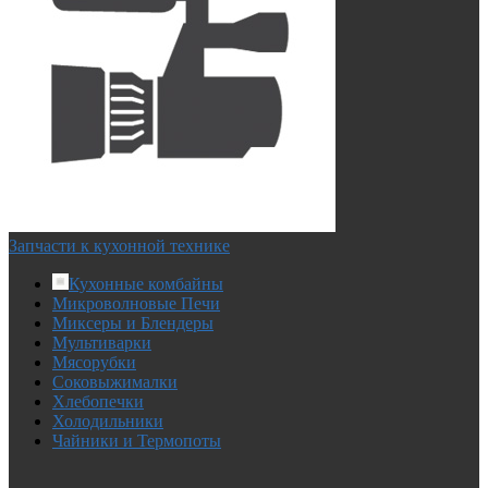
Запчасти к кухонной технике
Кухонные комбайны
Микроволновые Печи
Миксеры и Блендеры
Мультиварки
Мясорубки
Соковыжималки
Хлебопечки
Холодильники
Чайники и Термопоты