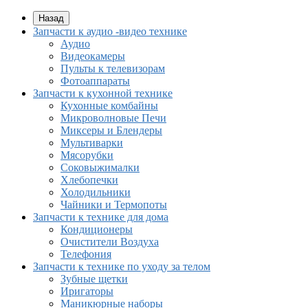
Назад
Запчасти к аудио -видео технике
Аудио
Видеокамеры
Пульты к телевизорам
Фотоаппараты
Запчасти к кухонной технике
Кухонные комбайны
Микроволновые Печи
Миксеры и Блендеры
Мультиварки
Мясорубки
Соковыжималки
Хлебопечки
Холодильники
Чайники и Термопоты
Запчасти к технике для дома
Кондиционеры
Очистители Воздуха
Телефония
Запчасти к технике по уходу за телом
Зубные щетки
Иригаторы
Маникюрные наборы