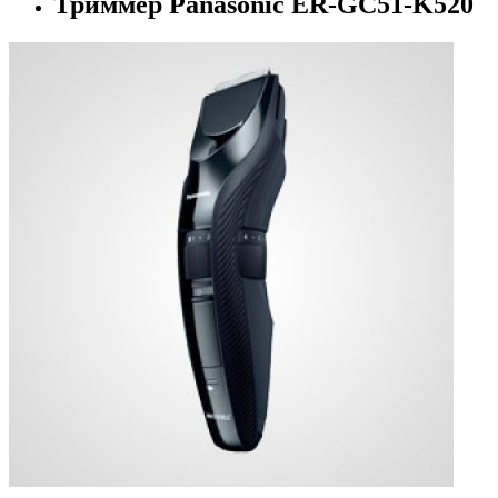
Триммер Panasonic ER-GC51-K520