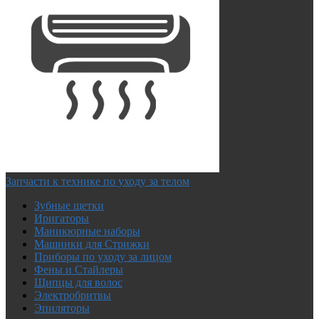
Запчасти к технике по уходу за телом
Зубные щетки
Иригаторы
Маникюрные наборы
Машинки для Стрижки
Приборы по уходу за лицом
Фены и Стайлеры
Щипцы для волос
Электробритвы
Эпиляторы