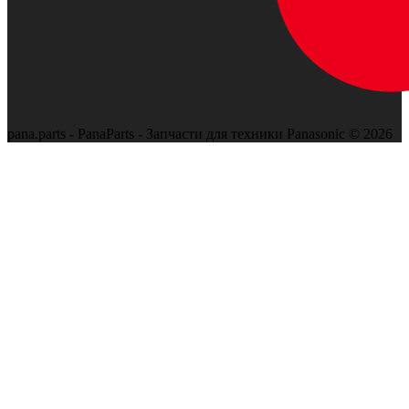
pana.parts - PanaParts - Запчасти для техники Panasonic © 2026