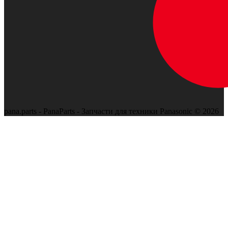
pana.parts - PanaParts - Запчасти для техники Panasonic © 2026