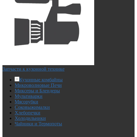
Запчасти к кухонной технике
Кухонные комбайны
Микроволновые Печи
Миксеры и Блендеры
Мультиварки
Мясорубки
Соковыжималки
Хлебопечки
Холодильники
Чайники и Термопоты