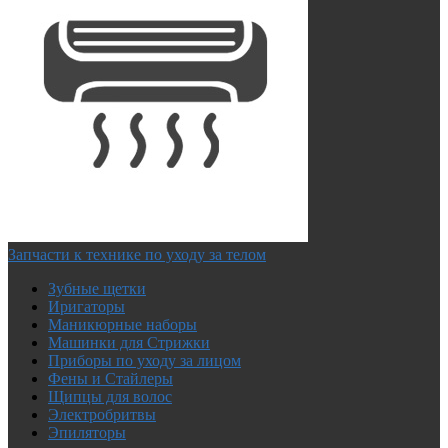
Запчасти к технике по уходу за телом
Зубные щетки
Иригаторы
Маникюрные наборы
Машинки для Стрижки
Приборы по уходу за лицом
Фены и Стайлеры
Щипцы для волос
Электробритвы
Эпиляторы