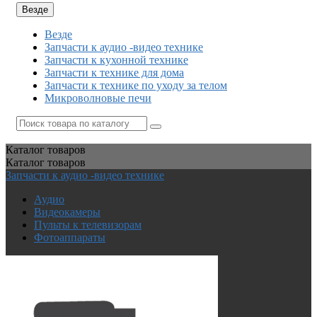
Везде
Везде
Запчасти к аудио -видео технике
Запчасти к кухонной технике
Запчасти к технике для дома
Запчасти к технике по уходу за телом
Микроволновые печи
Каталог
товаров
Каталог
товаров
Запчасти к аудио -видео технике
Аудио
Видеокамеры
Пульты к телевизорам
Фотоаппараты