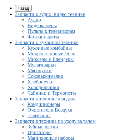
Назад
Запчасти к аудио -видео технике
Аудио
Видеокамеры
Пульты к телевизорам
Фотоаппараты
Запчасти к кухонной технике
Кухонные комбайны
Микроволновые Печи
Миксеры и Блендеры
Мультиварки
Мясорубки
Соковыжималки
Хлебопечки
Холодильники
Чайники и Термопоты
Запчасти к технике для дома
Кондиционеры
Очистители Воздуха
Телефония
Запчасти к технике по уходу за телом
Зубные щетки
Иригаторы
Маникюрные наборы