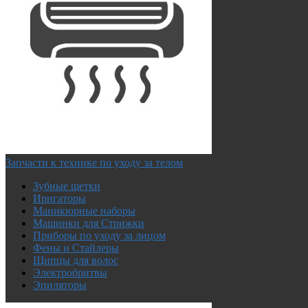
Запчасти к технике по уходу за телом
Зубные щетки
Иригаторы
Маникюрные наборы
Машинки для Стрижки
Приборы по уходу за лицом
Фены и Стайлеры
Щипцы для волос
Электробритвы
Эпиляторы