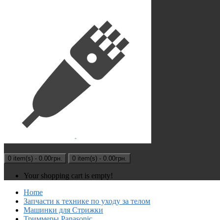
0 item(s) - 0.00грн.
0 item(s) - 0.00грн.
Your shopping cart is empty!
Home
Запчасти к технике по уходу за телом
Машинки для Стрижки
Триммеры Panasonic