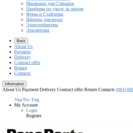
Машинки для Стрижки
Приборы по уходу за лицом
Фены и Стайлеры
Щипцы для волос
Электробритвы
Эпиляторы
Back
About Us
Payment
Delivery
Contract offer
Return
Contacts
Information
About Us
Payment
Delivery
Contract offer
Return
Contacts
(093) 00
Укр
Рус
Eng
My Account
Login
Register