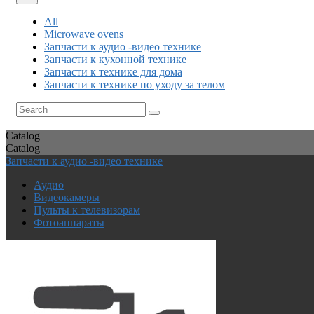
All
Microwave ovens
Запчасти к аудио -видео технике
Запчасти к кухонной технике
Запчасти к технике для дома
Запчасти к технике по уходу за телом
Catalog
Catalog
Запчасти к аудио -видео технике
Аудио
Видеокамеры
Пульты к телевизорам
Фотоаппараты