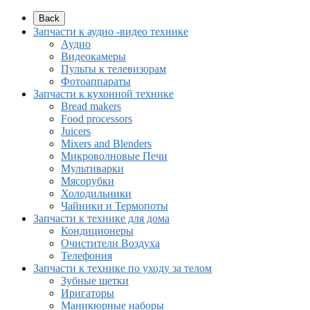
Back
Запчасти к аудио -видео технике
Аудио
Видеокамеры
Пульты к телевизорам
Фотоаппараты
Запчасти к кухонной технике
Bread makers
Food processors
Juicers
Mixers and Blenders
Микроволновые Печи
Мультиварки
Мясорубки
Холодильники
Чайники и Термопоты
Запчасти к технике для дома
Кондиционеры
Очистители Воздуха
Телефония
Запчасти к технике по уходу за телом
Зубные щетки
Иригаторы
Маникюрные наборы