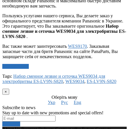
основном складе Panasonic и максимально быстро доставим
необходимую вам запчасть.
Пользуясь услугами нашего сервиса, Вы делаете заказ у
официального представителя компании Panasonic в Украине.
Это гарантирует, что Вы заказываете оригинальное
Набор
сменное лезвие и сеточка WES9034 для электробритвы ES-
LV9N-S820
.
Вас также может заинтересовать
WES9170
. Заказывая
запасные части для бритв Panasonic на сайте PanaParts, Вы
защищаете себя от некачественных подделок.
Write a review
Tags:
Набор сменное лезвие и сеточка WES9034 для
электробритвы ES-LV9N-S820
,
WES9034
,
ES-LV9N-S820
×
Оберіть мову
Укр
Рус
Eng
Subscribe to news
Stay up to date with new promotions and special offers!
Subscribe