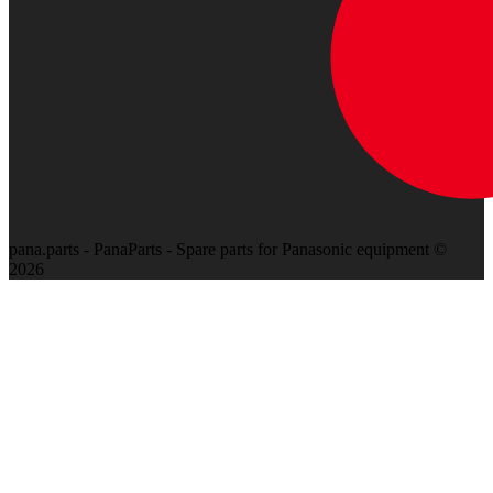
pana.parts - PanaParts - Spare parts for Panasonic equipment ©
2026