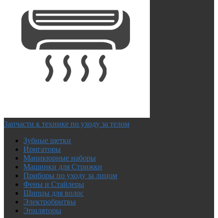
Запчасти к технике по уходу за телом
Зубные щетки
Иригаторы
Маникюрные наборы
Машинки для Стрижки
Приборы по уходу за лицом
Фены и Стайлеры
Щипцы для волос
Электробритвы
Эпиляторы