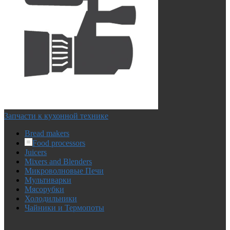
Запчасти к кухонной технике
Bread makers
Food processors
Juicers
Mixers and Blenders
Микроволновые Печи
Мультиварки
Мясорубки
Холодильники
Чайники и Термопоты