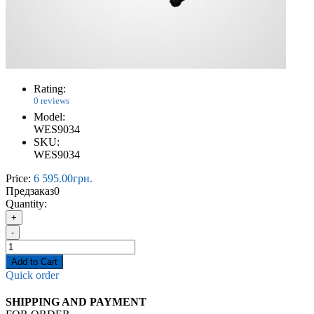
Rating:
0 reviews
Model:
WES9034
SKU:
WES9034
Price:
6 595.00грн.
Предзаказ
0
Quantity:
+
-
Add to Cart
Quick order
SHIPPING AND PAYMENT