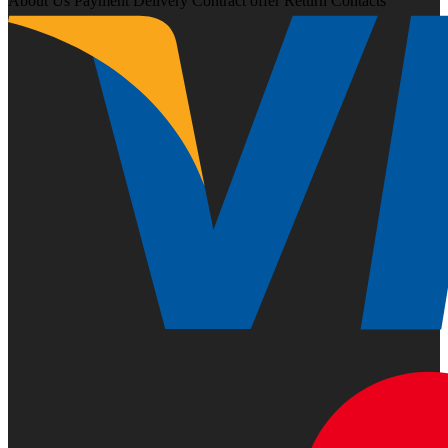
About Us
Payment
Delivery
Contract offer
Return
Contacts