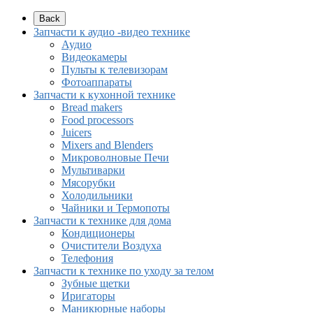
Back
Запчасти к аудио -видео технике
Аудио
Видеокамеры
Пульты к телевизорам
Фотоаппараты
Запчасти к кухонной технике
Bread makers
Food processors
Juicers
Mixers and Blenders
Микроволновые Печи
Мультиварки
Мясорубки
Холодильники
Чайники и Термопоты
Запчасти к технике для дома
Кондиционеры
Очистители Воздуха
Телефония
Запчасти к технике по уходу за телом
Зубные щетки
Иригаторы
Маникюрные наборы