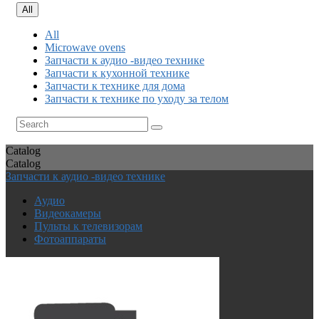
All
All
Microwave ovens
Запчасти к аудио -видео технике
Запчасти к кухонной технике
Запчасти к технике для дома
Запчасти к технике по уходу за телом
Catalog
Catalog
Запчасти к аудио -видео технике
Аудио
Видеокамеры
Пульты к телевизорам
Фотоаппараты