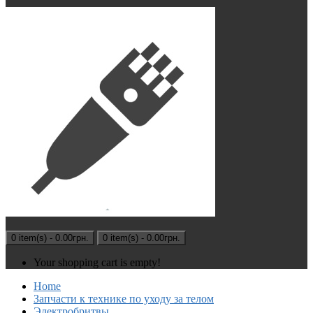
0 item(s) - 0.00грн.
0 item(s) - 0.00грн.
Your shopping cart is empty!
Home
Запчасти к технике по уходу за телом
Электробритвы