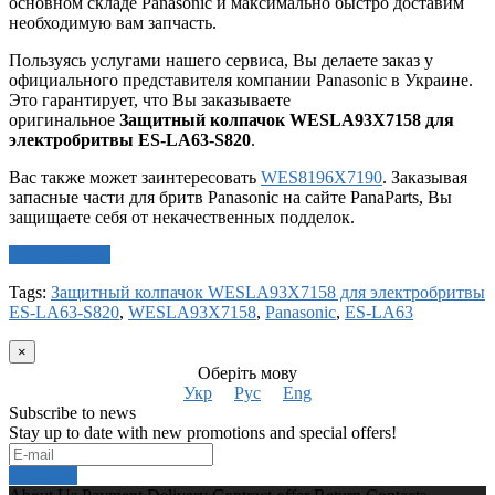
основном складе Panasonic и максимально быстро доставим
необходимую вам запчасть.
Пользуясь услугами нашего сервиса, Вы делаете заказ у
официального представителя компании Panasonic в Украине.
Это гарантирует, что Вы заказываете
оригинальное
Защитный колпачок WESLA93X7158 для
электробритвы ES-LA63-S820
.
Вас также может заинтересовать
WES8196X7190
. Заказывая
запасные части для бритв Panasonic на сайте PanaParts, Вы
защищаете себя от некачественных подделок.
Write a review
Tags:
Защитный колпачок WESLA93X7158 для электробритвы
ES-LA63-S820
,
WESLA93X7158
,
Panasonic
,
ES-LA63
×
Оберіть мову
Укр
Рус
Eng
Subscribe to news
Stay up to date with new promotions and special offers!
Subscribe