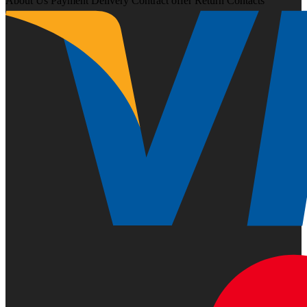
About Us
Payment
Delivery
Contract offer
Return
Contacts