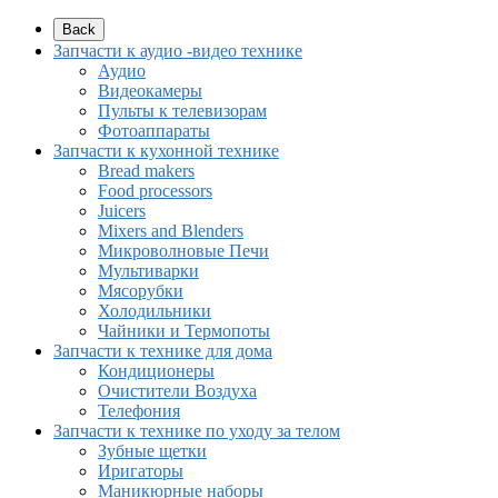
Back
Запчасти к аудио -видео технике
Аудио
Видеокамеры
Пульты к телевизорам
Фотоаппараты
Запчасти к кухонной технике
Bread makers
Food processors
Juicers
Mixers and Blenders
Микроволновые Печи
Мультиварки
Мясорубки
Холодильники
Чайники и Термопоты
Запчасти к технике для дома
Кондиционеры
Очистители Воздуха
Телефония
Запчасти к технике по уходу за телом
Зубные щетки
Иригаторы
Маникюрные наборы