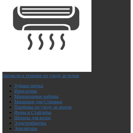
Запчасти к технике по уходу за телом
Зубные щетки
Иригаторы
Маникюрные наборы
Машинки для Стрижки
Приборы по уходу за лицом
Фены и Стайлеры
Щипцы для волос
Электробритвы
Эпиляторы