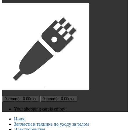
0 item(s) - 0.00грн.
0 item(s) - 0.00грн.
Your shopping cart is empty!
Home
Запчасти к технике по уходу за телом
Электробритвы