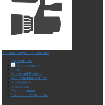
Запчасти к кухонной технике
Bread makers
Food processors
Juicers
Mixers and Blenders
Микроволновые Печи
Мультиварки
Мясорубки
Холодильники
Чайники и Термопоты