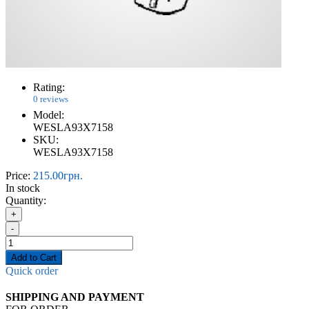
Rating:
0 reviews
Model:
WESLA93X7158
SKU:
WESLA93X7158
Price:
215.00грн.
In stock
Quantity:
+
-
Add to Cart
Quick order
SHIPPING AND PAYMENT