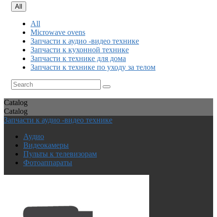
All
All
Microwave ovens
Запчасти к аудио -видео технике
Запчасти к кухонной технике
Запчасти к технике для дома
Запчасти к технике по уходу за телом
Catalog
Catalog
Запчасти к аудио -видео технике
Аудио
Видеокамеры
Пульты к телевизорам
Фотоаппараты