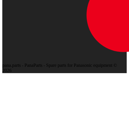
pana.parts - PanaParts - Spare parts for Panasonic equipment ©
2026