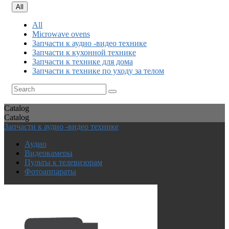
All
All
Microwave ovens
Запчасти к аудио -видео технике
Запчасти к кухонной технике
Запчасти к технике для дома
Запчасти к технике по уходу за телом
Catalog
Catalog
Запчасти к аудио -видео технике
Аудио
Видеокамеры
Пульты к телевизорам
Фотоаппараты