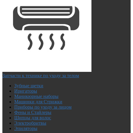
Запчасти к технике по уходу за телом
Зубные щетки
Иригаторы
Маникюрные наборы
Машинки для Стрижки
Приборы по уходу за лицом
Фены и Стайлеры
Щипцы для волос
Электробритвы
Эпиляторы