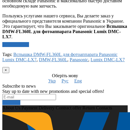
основном складе Panasonic и максимально быстро доставим
необходимую вам запчасть.
Пользуясь услугами нашего сервиса, Вы делаете заказ у
официального представителя компании Panasonic в Украине.
Это гарантирует, что Вы заказываете оригинальное
Вспышка
DMW-FL360L для фотоаппарата Panasonic Lumix DMC-
LX7
.
Write a review
Tags:
Вспышка DMW-FL360L для фотоаппарата Panasonic
Lumix DMC-LX7
,
DMW-FL360L
,
Panasonic
,
Lumix DMC-LX7
×
Оберіть мову
Укр
Рус
Eng
Subscribe to news
Stay up to date with new promotions and special offers!
Subscribe
About Us
Payment
Delivery
Contract offer
Return
Contacts