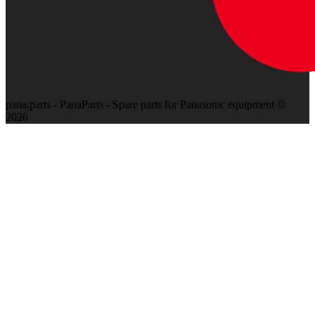
pana.parts - PanaParts - Spare parts for Panasonic equipment ©
2026