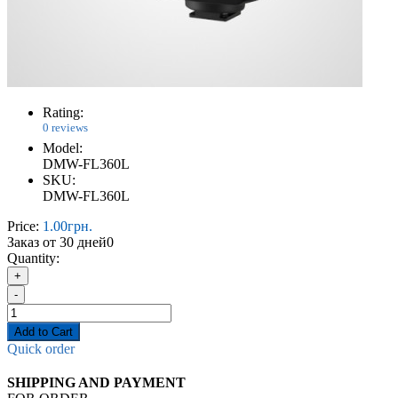
Rating:
0 reviews
Model:
DMW-FL360L
SKU:
DMW-FL360L
Price:
1.00грн.
Заказ от 30 дней
0
Quantity:
+
-
Add to Cart
Quick order
SHIPPING AND PAYMENT