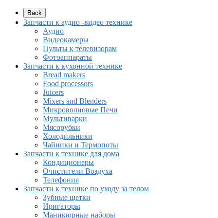
Back
Запчасти к аудио -видео технике
Аудио
Видеокамеры
Пульты к телевизорам
Фотоаппараты
Запчасти к кухонной технике
Bread makers
Food processors
Juicers
Mixers and Blenders
Микроволновые Печи
Мультиварки
Мясорубки
Холодильники
Чайники и Термопоты
Запчасти к технике для дома
Кондиционеры
Очистители Воздуха
Телефония
Запчасти к технике по уходу за телом
Зубные щетки
Иригаторы
Маникюрные наборы