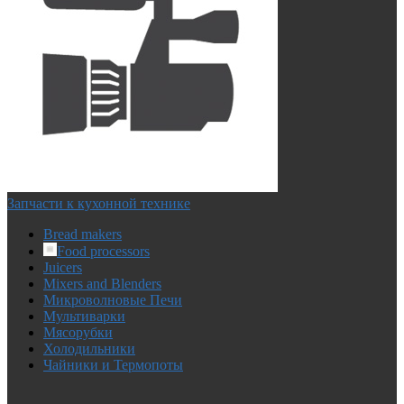
Запчасти к кухонной технике
Bread makers
Food processors
Juicers
Mixers and Blenders
Микроволновые Печи
Мультиварки
Мясорубки
Холодильники
Чайники и Термопоты