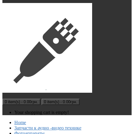
0 item(s) - 0.00грн.
0 item(s) - 0.00грн.
Your shopping cart is empty!
Home
Запчасти к аудио -видео технике
Фотоаппараты