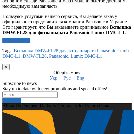
основном складе Panasonic и максимально быстро доставим
необходимую вам запчасть.
Пользуясь услугами нашего сервиса, Вы делаете заказ у
официального представителя компании Panasonic в Украине.
Это гарантирует, что Вы заказываете оригинальное
Вспышка
DMW-FL28 для фотоаппарата Panasonic Lumix DMC-L1
.
Write a review
Tags:
Вспышка DMW-FL28 для фотоаппарата Panasonic Lumix
DMC-L1
,
DMW-FL28
,
Panasonic
,
Lumix DMC-L1
×
Оберіть мову
Укр
Рус
Eng
Subscribe to news
Stay up to date with new promotions and special offers!
Subscribe
About Us
Payment
Delivery
Contract offer
Return
Contacts