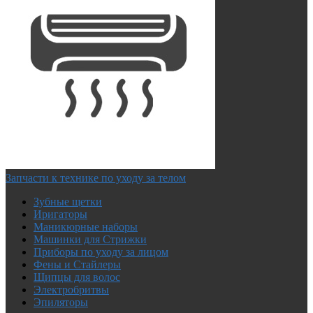
Запчасти к технике по уходу за телом
Зубные щетки
Иригаторы
Маникюрные наборы
Машинки для Стрижки
Приборы по уходу за лицом
Фены и Стайлеры
Щипцы для волос
Электробритвы
Эпиляторы