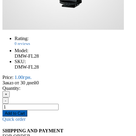
Rating:
0 reviews
Model:
DMW-FL28
SKU:
DMW-FL28
Price:
1.00грн.
Заказ от 30 дней
0
Quantity:
+
-
Add to Cart
Quick order
SHIPPING AND PAYMENT