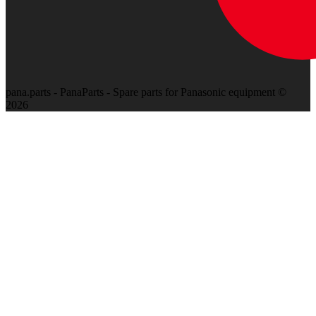
pana.parts - PanaParts - Spare parts for Panasonic equipment ©
2026