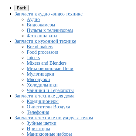
Back
Запчасти к аудио -видео технике
Аудио
Видеокамеры
Пульты к телевизорам
Фотоаппараты
Запчасти к кухонной технике
Bread makers
Food processors
Juicers
Mixers and Blenders
Микроволновые Печи
Мультиварки
Мясорубки
Холодильники
Чайники и Термопоты
Запчасти к технике для дома
Кондиционеры
Очистители Воздуха
Телефония
Запчасти к технике по уходу за телом
Зубные щетки
Иригаторы
Маникюрные наборы