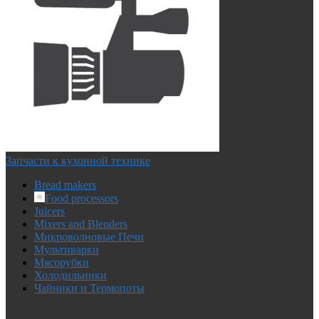
Запчасти к кухонной технике
Bread makers
Food processors
Juicers
Mixers and Blenders
Микроволновые Печи
Мультиварки
Мясорубки
Холодильники
Чайники и Термопоты