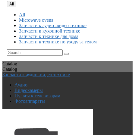
All
All
Microwave ovens
Запчасти к аудио -видео технике
Запчасти к кухонной технике
Запчасти к технике для дома
Запчасти к технике по уходу за телом
Catalog
Catalog
Запчасти к аудио -видео технике
Аудио
Видеокамеры
Пульты к телевизорам
Фотоаппараты