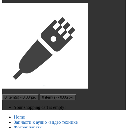
0 item(s) - 0.00грн.
0 item(s) - 0.00грн.
Your shopping cart is empty!
Home
Запчасти к аудио -видео технике
Фотоаппараты