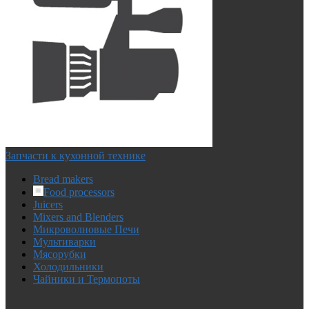
Запчасти к кухонной технике
Bread makers
Food processors
Juicers
Mixers and Blenders
Микроволновые Печи
Мультиварки
Мясорубки
Холодильники
Чайники и Термопоты