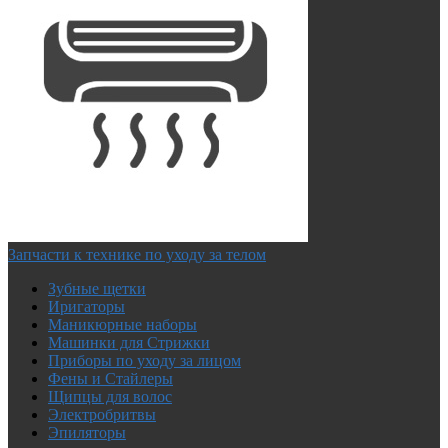
Запчасти к технике по уходу за телом
Зубные щетки
Иригаторы
Маникюрные наборы
Машинки для Стрижки
Приборы по уходу за лицом
Фены и Стайлеры
Щипцы для волос
Электробритвы
Эпиляторы