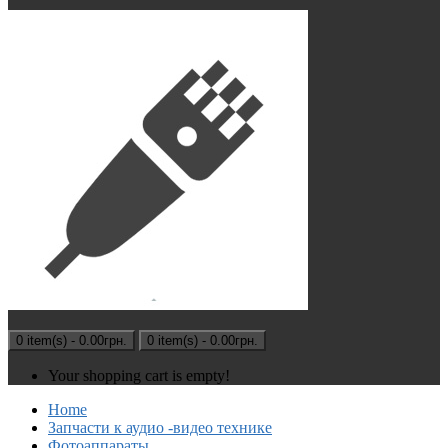
0 item(s) - 0.00грн.
0 item(s) - 0.00грн.
Your shopping cart is empty!
Home
Запчасти к аудио -видео технике
Фотоаппараты