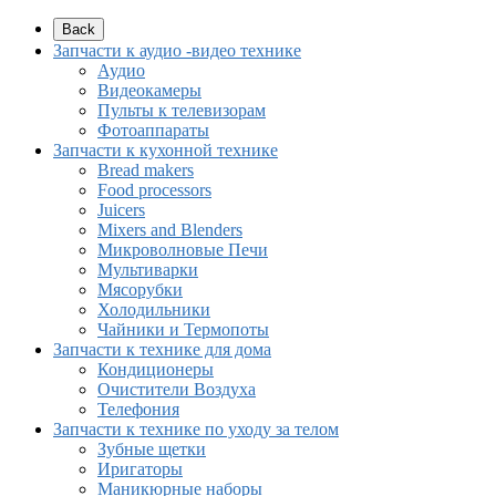
Back
Запчасти к аудио -видео технике
Аудио
Видеокамеры
Пульты к телевизорам
Фотоаппараты
Запчасти к кухонной технике
Bread makers
Food processors
Juicers
Mixers and Blenders
Микроволновые Печи
Мультиварки
Мясорубки
Холодильники
Чайники и Термопоты
Запчасти к технике для дома
Кондиционеры
Очистители Воздуха
Телефония
Запчасти к технике по уходу за телом
Зубные щетки
Иригаторы
Маникюрные наборы