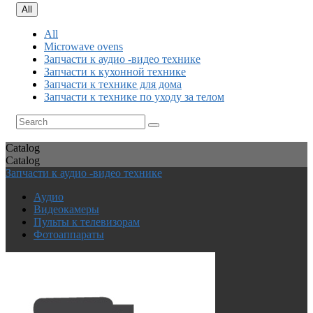
All
All
Microwave ovens
Запчасти к аудио -видео технике
Запчасти к кухонной технике
Запчасти к технике для дома
Запчасти к технике по уходу за телом
Catalog
Catalog
Запчасти к аудио -видео технике
Аудио
Видеокамеры
Пульты к телевизорам
Фотоаппараты