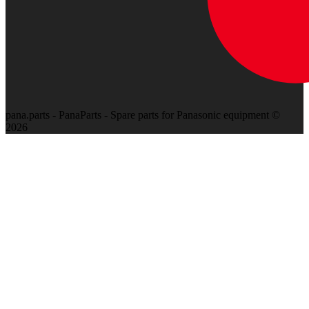
pana.parts - PanaParts - Spare parts for Panasonic equipment ©
2026