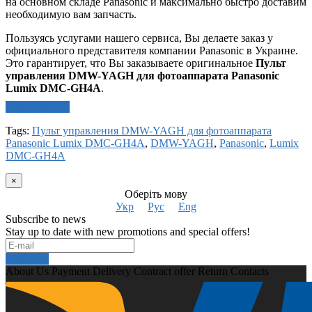
на основном складе Panasonic и максимально быстро доставим
необходимую вам запчасть.
Пользуясь услугами нашего сервиса, Вы делаете заказ у
официального представителя компании Panasonic в Украине.
Это гарантирует, что Вы заказываете оригинальное
Пульт
управления DMW-YAGH для фотоаппарата Panasonic
Lumix DMC-GH4A
.
Write a review
Tags:
Пульт управления DMW-YAGH для фотоаппарата
Panasonic Lumix DMC-GH4A
,
DMW-YAGH
,
Panasonic
,
Lumix
DMC-GH4A
×
Оберіть мову
Укр
Рус
Eng
Subscribe to news
Stay up to date with new promotions and special offers!
Subscribe
About Us
Payment
Delivery
Contract offer
Return
Contacts