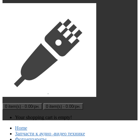
0 item(s) - 0.00грн.
0 item(s) - 0.00грн.
Your shopping cart is empty!
Home
Запчасти к аудио -видео технике
Фотоаппараты