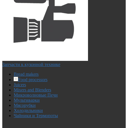
Запчасти к кухонной технике
Bread makers
Food processors
Juicers
Mixers and Blenders
Микроволновые Печи
Мультиварки
Мясорубки
Холодильники
Чайники и Термопоты