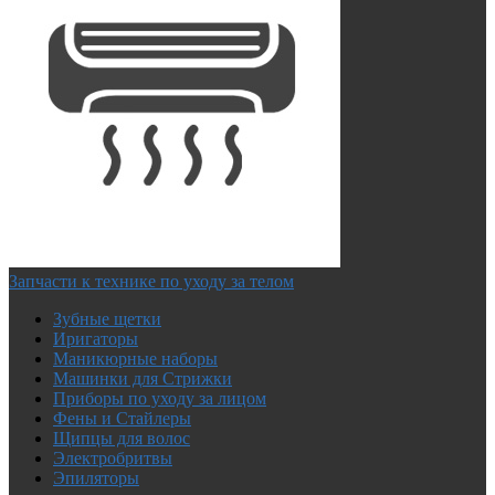
Запчасти к технике по уходу за телом
Зубные щетки
Иригаторы
Маникюрные наборы
Машинки для Стрижки
Приборы по уходу за лицом
Фены и Стайлеры
Щипцы для волос
Электробритвы
Эпиляторы