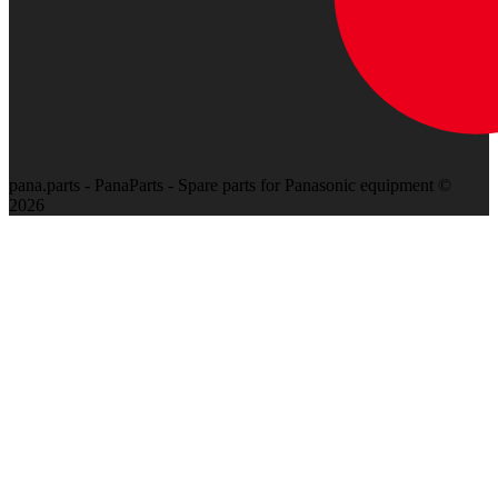
pana.parts - PanaParts - Spare parts for Panasonic equipment ©
2026