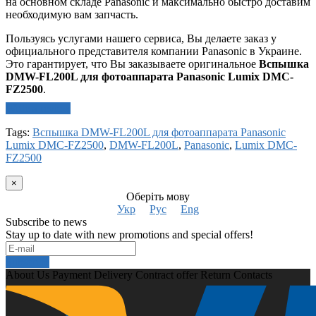
на основном складе Panasonic и максимально быстро доставим
необходимую вам запчасть.
Пользуясь услугами нашего сервиса, Вы делаете заказ у
официального представителя компании Panasonic в Украине.
Это гарантирует, что Вы заказываете оригинальное
Вспышка
DMW-FL200L для фотоаппарата Panasonic Lumix DMC-
FZ2500
.
Write a review
Tags:
Вспышка DMW-FL200L для фотоаппарата Panasonic
Lumix DMC-FZ2500
,
DMW-FL200L
,
Panasonic
,
Lumix DMC-
FZ2500
×
Оберіть мову
Укр
Рус
Eng
Subscribe to news
Stay up to date with new promotions and special offers!
Subscribe
About Us
Payment
Delivery
Contract offer
Return
Contacts