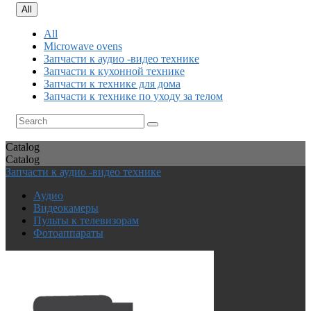
All
All
Microwave ovens
Запчасти к аудио -видео технике
Запчасти к кухонной технике
Запчасти к технике для дома
Запчасти к технике по уходу за телом
Catalog
Catalog
Запчасти к аудио -видео технике
Аудио
Видеокамеры
Пульты к телевизорам
Фотоаппараты