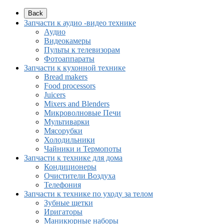
Back
Запчасти к аудио -видео технике
Аудио
Видеокамеры
Пульты к телевизорам
Фотоаппараты
Запчасти к кухонной технике
Bread makers
Food processors
Juicers
Mixers and Blenders
Микроволновые Печи
Мультиварки
Мясорубки
Холодильники
Чайники и Термопоты
Запчасти к технике для дома
Кондиционеры
Очистители Воздуха
Телефония
Запчасти к технике по уходу за телом
Зубные щетки
Иригаторы
Маникюрные наборы