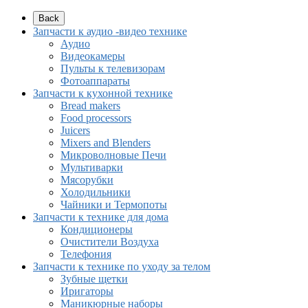
Back
Запчасти к аудио -видео технике
Аудио
Видеокамеры
Пульты к телевизорам
Фотоаппараты
Запчасти к кухонной технике
Bread makers
Food processors
Juicers
Mixers and Blenders
Микроволновые Печи
Мультиварки
Мясорубки
Холодильники
Чайники и Термопоты
Запчасти к технике для дома
Кондиционеры
Очистители Воздуха
Телефония
Запчасти к технике по уходу за телом
Зубные щетки
Иригаторы
Маникюрные наборы