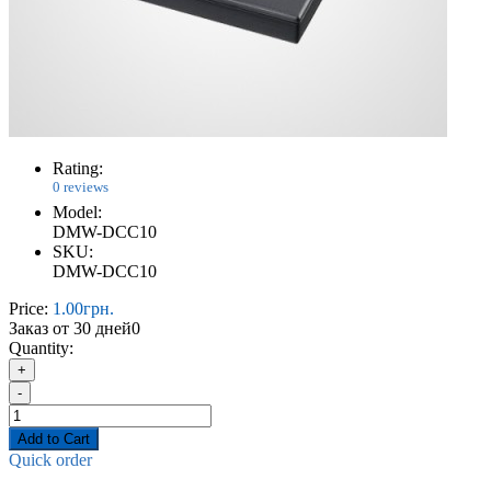
Rating:
0 reviews
Model:
DMW-DCC10
SKU:
DMW-DCC10
Price:
1.00грн.
Заказ от 30 дней
0
Quantity:
+
-
Add to Cart
Quick order