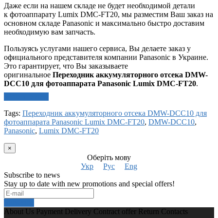
Даже если на нашем складе не будет необходимой детали
к фотоаппарату Lumix DMC-FT20, мы разместим Ваш заказ на
основном складе Panasonic и максимально быстро доставим
необходимую вам запчасть.
Пользуясь услугами нашего сервиса, Вы делаете заказ у
официального представителя компании Panasonic в Украине.
Это гарантирует, что Вы заказываете
оригинальное
Переходник аккумуляторного отсека DMW-
DCC10 для фотоаппарата Panasonic Lumix DMC-FT20
.
Write a review
Tags:
Переходник аккумуляторного отсека DMW-DCC10 для
фотоаппарата Panasonic Lumix DMC-FT20
,
DMW-DCC10
,
Panasonic
,
Lumix DMC-FT20
×
Оберіть мову
Укр
Рус
Eng
Subscribe to news
Stay up to date with new promotions and special offers!
Subscribe
About Us
Payment
Delivery
Contract offer
Return
Contacts