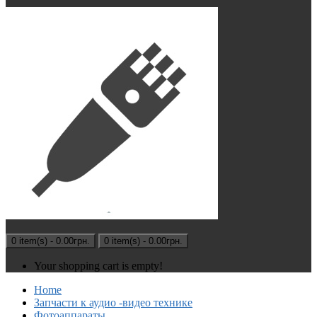
0 item(s) - 0.00грн.
0 item(s) - 0.00грн.
Your shopping cart is empty!
Home
Запчасти к аудио -видео технике
Фотоаппараты