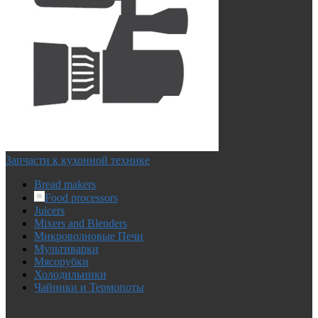
Запчасти к кухонной технике
Bread makers
Food processors
Juicers
Mixers and Blenders
Микроволновые Печи
Мультиварки
Мясорубки
Холодильники
Чайники и Термопоты