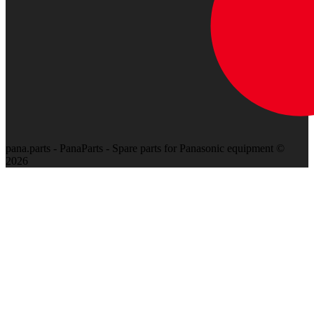
pana.parts - PanaParts - Spare parts for Panasonic equipment ©
2026