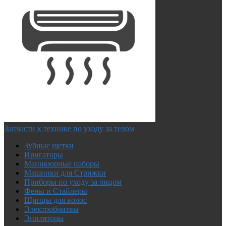
Запчасти к технике по уходу за телом
Зубные щетки
Иригаторы
Маникюрные наборы
Машинки для Стрижки
Приборы по уходу за лицом
Фены и Стайлеры
Щипцы для волос
Электробритвы
Эпиляторы