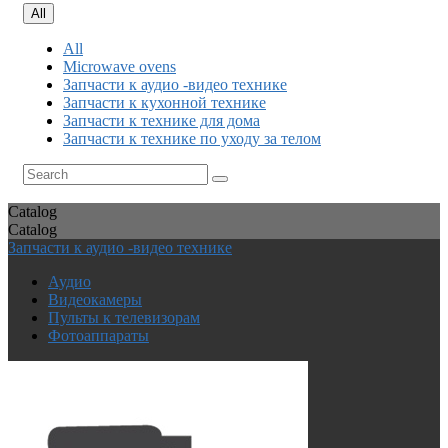
All
All
Microwave ovens
Запчасти к аудио -видео технике
Запчасти к кухонной технике
Запчасти к технике для дома
Запчасти к технике по уходу за телом
Catalog
Catalog
Запчасти к аудио -видео технике
Аудио
Видеокамеры
Пульты к телевизорам
Фотоаппараты