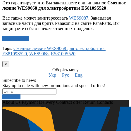
Это гарантирует, что Вы заказываете оригинальное
Сменное
лезвие WES9068 для электробритвы ES8109S520
.
Вас также может заинтересовать
WES9087
. Заказывая
запасные части для бритв Panasonic на сайте PanaParts, Вы
защищаете себя от некачественных подделок.
Write a review
Tags:
Сменное лезвие WES9068 для электробритвы
ES8109S520
,
WES9068
,
ES8109S520
×
Оберіть мову
Укр
Рус
Eng
Subscribe to news
Stay up to date with new promotions and special offers!
Subscribe
About Us
Payment
Delivery
Contract offer
Return
Contacts