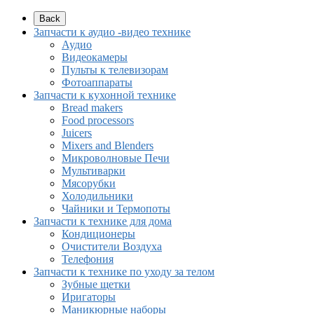
Back
Запчасти к аудио -видео технике
Аудио
Видеокамеры
Пульты к телевизорам
Фотоаппараты
Запчасти к кухонной технике
Bread makers
Food processors
Juicers
Mixers and Blenders
Микроволновые Печи
Мультиварки
Мясорубки
Холодильники
Чайники и Термопоты
Запчасти к технике для дома
Кондиционеры
Очистители Воздуха
Телефония
Запчасти к технике по уходу за телом
Зубные щетки
Иригаторы
Маникюрные наборы