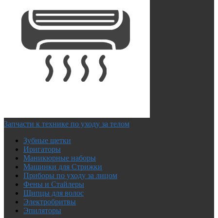
Запчасти к технике по уходу за телом
Зубные щетки
Иригаторы
Маникюрные наборы
Машинки для Стрижки
Приборы по уходу за лицом
Фены и Стайлеры
Щипцы для волос
Электробритвы
Эпиляторы