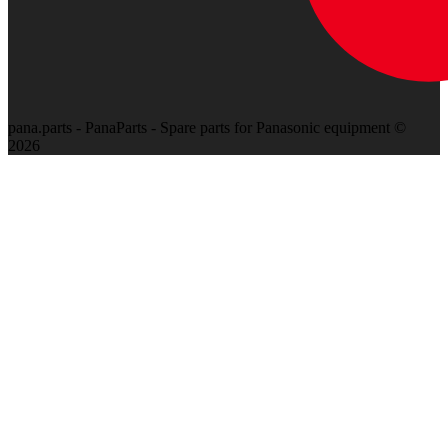
pana.parts - PanaParts - Spare parts for Panasonic equipment ©
2026