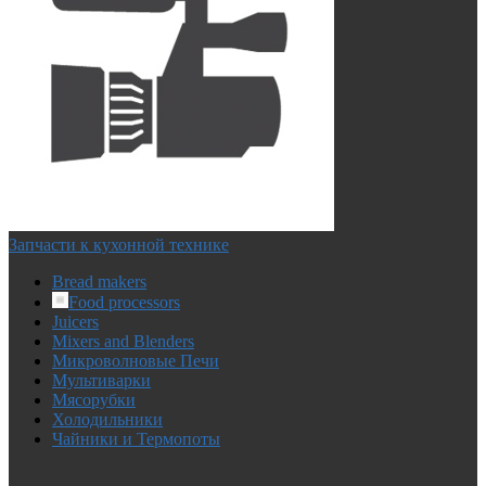
Запчасти к кухонной технике
Bread makers
Food processors
Juicers
Mixers and Blenders
Микроволновые Печи
Мультиварки
Мясорубки
Холодильники
Чайники и Термопоты