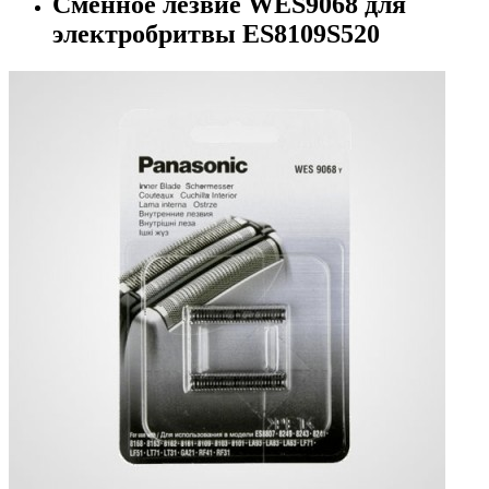
Сменное лезвие WES9068 для
электробритвы ES8109S520