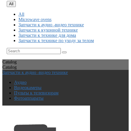
All
All
Microwave ovens
Запчасти к аудио -видео технике
Запчасти к кухонной технике
Запчасти к технике для дома
Запчасти к технике по уходу за телом
Catalog
Catalog
Запчасти к аудио -видео технике
Аудио
Видеокамеры
Пульты к телевизорам
Фотоаппараты