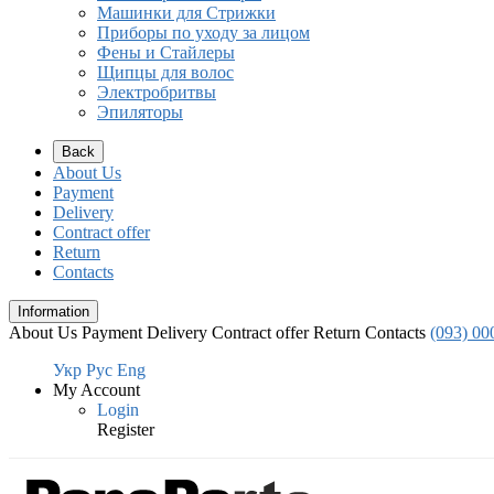
Машинки для Стрижки
Приборы по уходу за лицом
Фены и Стайлеры
Щипцы для волос
Электробритвы
Эпиляторы
Back
About Us
Payment
Delivery
Contract offer
Return
Contacts
Information
About Us
Payment
Delivery
Contract offer
Return
Contacts
(093) 00
Укр
Рус
Eng
My Account
Login
Register