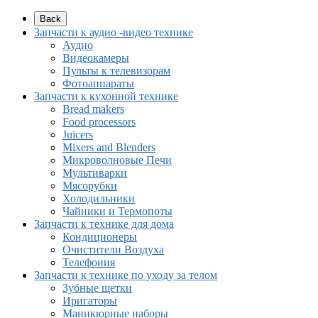
Back
Запчасти к аудио -видео технике
Аудио
Видеокамеры
Пульты к телевизорам
Фотоаппараты
Запчасти к кухонной технике
Bread makers
Food processors
Juicers
Mixers and Blenders
Микроволновые Печи
Мультиварки
Мясорубки
Холодильники
Чайники и Термопоты
Запчасти к технике для дома
Кондиционеры
Очистители Воздуха
Телефония
Запчасти к технике по уходу за телом
Зубные щетки
Иригаторы
Маникюрные наборы