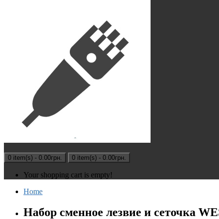
0 item(s) - 0.00грн.
0 item(s) - 0.00грн.
Your shopping cart is empty!
Home
Набор сменное лезвие и сеточка WE