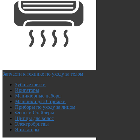
Запчасти к технике по уходу за телом
Зубные щетки
Иригаторы
Маникюрные наборы
Машинки для Стрижки
Приборы по уходу за лицом
Фены и Стайлеры
Щипцы для волос
Электробритвы
Эпиляторы