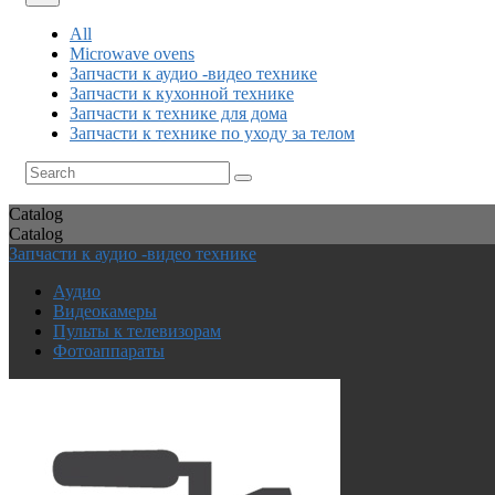
All
Microwave ovens
Запчасти к аудио -видео технике
Запчасти к кухонной технике
Запчасти к технике для дома
Запчасти к технике по уходу за телом
Catalog
Catalog
Запчасти к аудио -видео технике
Аудио
Видеокамеры
Пульты к телевизорам
Фотоаппараты