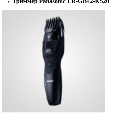
Триммер Panasonic ER-GB42-K520