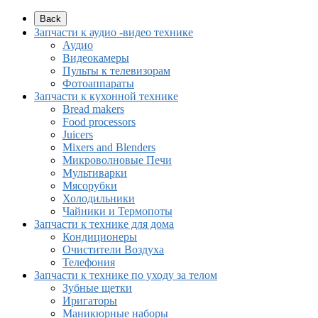
Back
Запчасти к аудио -видео технике
Аудио
Видеокамеры
Пульты к телевизорам
Фотоаппараты
Запчасти к кухонной технике
Bread makers
Food processors
Juicers
Mixers and Blenders
Микроволновые Печи
Мультиварки
Мясорубки
Холодильники
Чайники и Термопоты
Запчасти к технике для дома
Кондиционеры
Очистители Воздуха
Телефония
Запчасти к технике по уходу за телом
Зубные щетки
Иригаторы
Маникюрные наборы