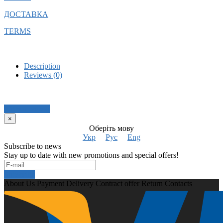
ДОСТАВКА
TERMS
Description
Reviews (0)
Write a review
×
Оберіть мову
Укр
Рус
Eng
Subscribe to news
Stay up to date with new promotions and special offers!
Subscribe
About Us
Payment
Delivery
Contract offer
Return
Contacts