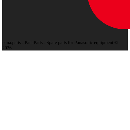
pana.parts - PanaParts - Spare parts for Panasonic equipment ©
2026