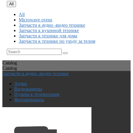
All
All
Microwave ovens
Запчасти к аудио -видео технике
Запчасти к кухонной технике
Запчасти к технике для дома
Запчасти к технике по уходу за телом
Catalog
Catalog
Запчасти к аудио -видео технике
Аудио
Видеокамеры
Пульты к телевизорам
Фотоаппараты