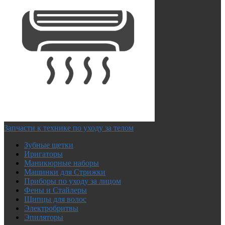
Запчасти к технике по уходу за телом
Зубные щетки
Иригаторы
Маникюрные наборы
Машинки для Стрижки
Приборы по уходу за лицом
Фены и Стайлеры
Щипцы для волос
Электробритвы
Эпиляторы