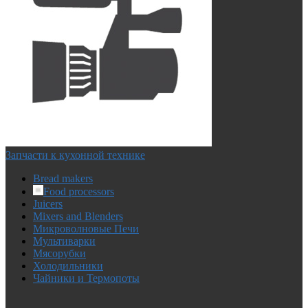
Запчасти к кухонной технике
Bread makers
Food processors
Juicers
Mixers and Blenders
Микроволновые Печи
Мультиварки
Мясорубки
Холодильники
Чайники и Термопоты