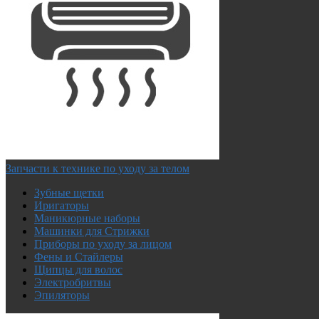
Запчасти к технике по уходу за телом
Зубные щетки
Иригаторы
Маникюрные наборы
Машинки для Стрижки
Приборы по уходу за лицом
Фены и Стайлеры
Щипцы для волос
Электробритвы
Эпиляторы