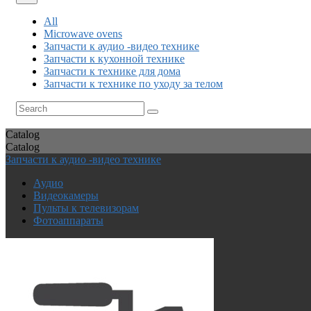
All
Microwave ovens
Запчасти к аудио -видео технике
Запчасти к кухонной технике
Запчасти к технике для дома
Запчасти к технике по уходу за телом
Catalog
Catalog
Запчасти к аудио -видео технике
Аудио
Видеокамеры
Пульты к телевизорам
Фотоаппараты