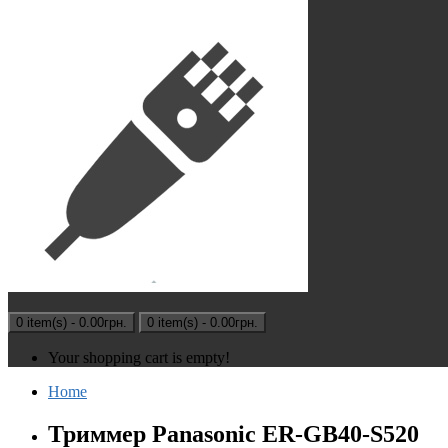
0 item(s) - 0.00грн.
0 item(s) - 0.00грн.
Your shopping cart is empty!
Home
Триммер Panasonic ER-GB40-S520