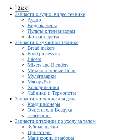
Back
Запчасти к аудио -видео технике
Аудио
Видеокамеры
Пульты к телевизорам
Фотоаппараты
Запчасти к кухонной технике
Bread makers
Food processors
Juicers
Mixers and Blenders
Микроволновые Печи
Мультиварки
Мясорубки
Холодильники
Чайники и Термопоты
Запчасти к технике для дома
Кондиционеры
Очистители Воздуха
Телефония
Запчасти к технике по уходу за телом
Зубные щетки
Иригаторы
Маникюрные наборы