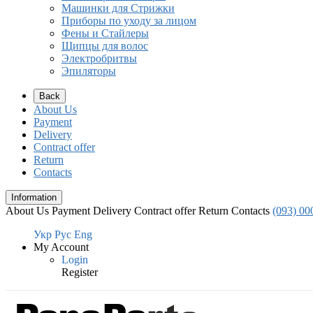
Машинки для Стрижки
Приборы по уходу за лицом
Фены и Стайлеры
Щипцы для волос
Электробритвы
Эпиляторы
Back
About Us
Payment
Delivery
Contract offer
Return
Contacts
Information
About Us
Payment
Delivery
Contract offer
Return
Contacts
(093) 00
Укр
Рус
Eng
My Account
Login
Register