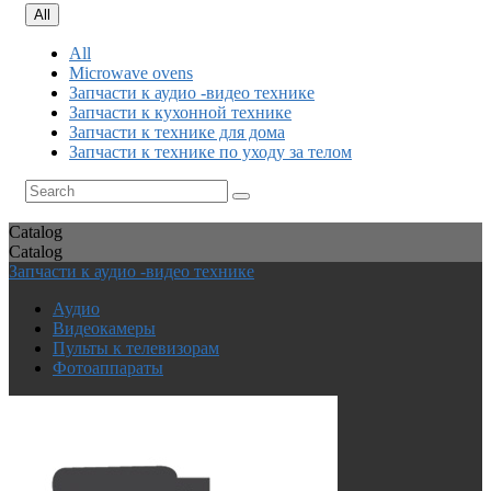
All
All
Microwave ovens
Запчасти к аудио -видео технике
Запчасти к кухонной технике
Запчасти к технике для дома
Запчасти к технике по уходу за телом
Catalog
Catalog
Запчасти к аудио -видео технике
Аудио
Видеокамеры
Пульты к телевизорам
Фотоаппараты