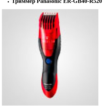
Триммер Panasonic ER-GB40-R520