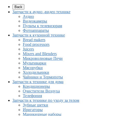
Back
Запчасти к аудио -видео технике
Аудио
Видеокамеры
Пульты к телевизорам
Фотоаппараты
Запчасти к кухонной технике
Bread makers
Food processors
Juicers
Mixers and Blenders
Микроволновые Печи
Мультиварки
Мясорубки
Холодильники
Чайники и Термопоты
Запчасти к технике для дома
Кондиционеры
Очистители Воздуха
Телефония
Запчасти к технике по уходу за телом
Зубные щетки
Иригаторы
Маникюрные наборы