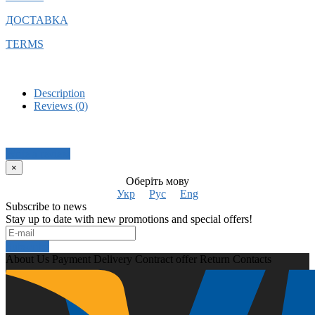
ДОСТАВКА
TERMS
Description
Reviews (0)
Write a review
×
Оберіть мову
Укр
Рус
Eng
Subscribe to news
Stay up to date with new promotions and special offers!
Subscribe
About Us
Payment
Delivery
Contract offer
Return
Contacts