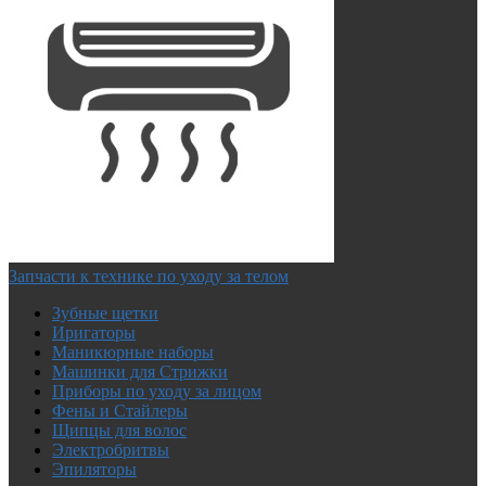
Запчасти к технике по уходу за телом
Зубные щетки
Иригаторы
Маникюрные наборы
Машинки для Стрижки
Приборы по уходу за лицом
Фены и Стайлеры
Щипцы для волос
Электробритвы
Эпиляторы