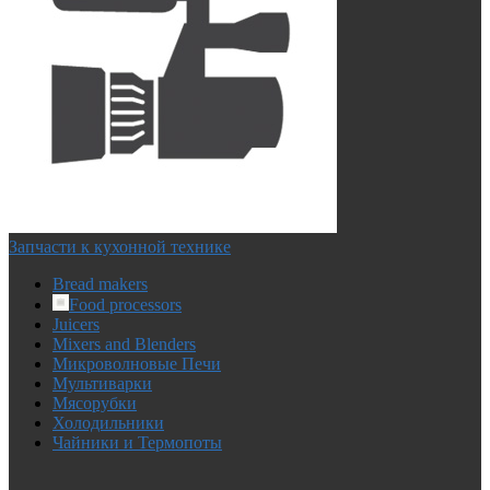
Запчасти к кухонной технике
Bread makers
Food processors
Juicers
Mixers and Blenders
Микроволновые Печи
Мультиварки
Мясорубки
Холодильники
Чайники и Термопоты