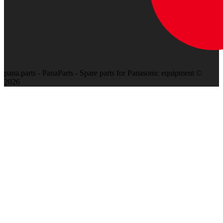
pana.parts - PanaParts - Spare parts for Panasonic equipment ©
2026