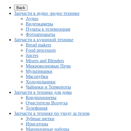
Back
Запчасти к аудио -видео технике
Аудио
Видеокамеры
Пульты к телевизорам
Фотоаппараты
Запчасти к кухонной технике
Bread makers
Food processors
Juicers
Mixers and Blenders
Микроволновые Печи
Мультиварки
Мясорубки
Холодильники
Чайники и Термопоты
Запчасти к технике для дома
Кондиционеры
Очистители Воздуха
Телефония
Запчасти к технике по уходу за телом
Зубные щетки
Иригаторы
Маникюрные наборы