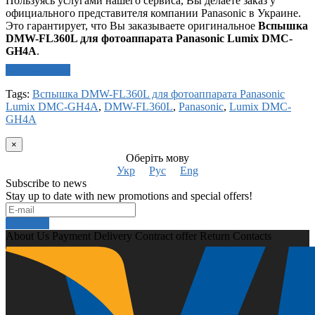
Пользуясь услугами нашего сервиса, Вы делаете заказ у
официального представителя компании Panasonic в Украине.
Это гарантирует, что Вы заказываете оригинальное
Вспышка
DMW-FL360L для фотоаппарата Panasonic Lumix DMC-
GH4A
.
Write a review
Tags:
Вспышка DMW-FL360L для фотоаппарата Panasonic
Lumix DMC-GH4A
,
DMW-FL360L
,
Panasonic
,
Lumix DMC-
GH4A
×
Оберіть мову
Укр
Рус
Eng
Subscribe to news
Stay up to date with new promotions and special offers!
Subscribe
About Us
Payment
Delivery
Contract offer
Return
Contacts