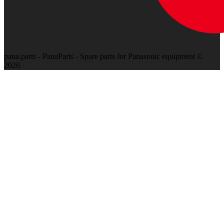
pana.parts - PanaParts - Spare parts for Panasonic equipment ©
2026