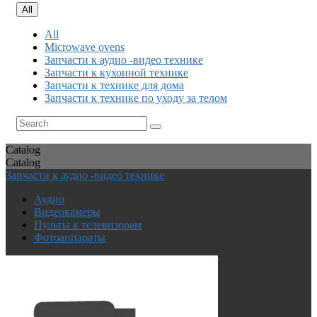
All
All
Microwave ovens
Запчасти к аудио -видео технике
Запчасти к кухонной технике
Запчасти к технике для дома
Запчасти к технике по уходу за телом
Catalog
Catalog
Запчасти к аудио -видео технике
Аудио
Видеокамеры
Пульты к телевизорам
Фотоаппараты