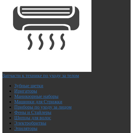
Запчасти к технике по уходу за телом
Зубные щетки
Иригаторы
Маникюрные наборы
Машинки для Стрижки
Приборы по уходу за лицом
Фены и Стайлеры
Щипцы для волос
Электробритвы
Эпиляторы