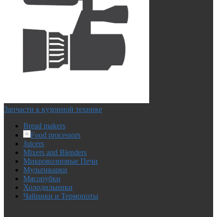
Запчасти к кухонной технике
Bread makers
Food processors
Juicers
Mixers and Blenders
Микроволновые Печи
Мультиварки
Мясорубки
Холодильники
Чайники и Термопоты