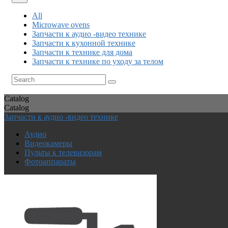
All
Microwave ovens
Запчасти к аудио -видео технике
Запчасти к кухонной технике
Запчасти к технике для дома
Запчасти к технике по уходу за телом
Catalog
Catalog
Запчасти к аудио -видео технике
Аудио
Видеокамеры
Пульты к телевизорам
Фотоаппараты