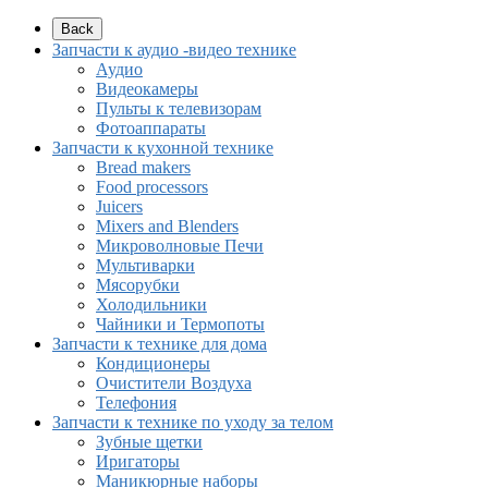
Back
Запчасти к аудио -видео технике
Аудио
Видеокамеры
Пульты к телевизорам
Фотоаппараты
Запчасти к кухонной технике
Bread makers
Food processors
Juicers
Mixers and Blenders
Микроволновые Печи
Мультиварки
Мясорубки
Холодильники
Чайники и Термопоты
Запчасти к технике для дома
Кондиционеры
Очистители Воздуха
Телефония
Запчасти к технике по уходу за телом
Зубные щетки
Иригаторы
Маникюрные наборы