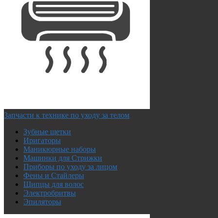
Запчасти к технике по уходу за телом
Зубные щетки
Иригаторы
Маникюрные наборы
Машинки для Стрижки
Приборы по уходу за лицом
Фены и Стайлеры
Щипцы для волос
Электробритвы
Эпиляторы