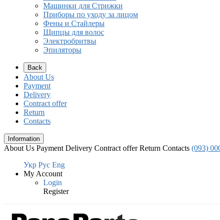
Машинки для Стрижки
Приборы по уходу за лицом
Фены и Стайлеры
Щипцы для волос
Электробритвы
Эпиляторы
Back
About Us
Payment
Delivery
Contract offer
Return
Contacts
Information
About Us
Payment
Delivery
Contract offer
Return
Contacts
(093) 00
Укр
Рус
Eng
My Account
Login
Register