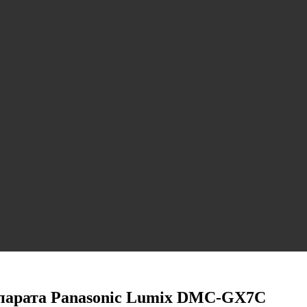
арата Panasonic Lumix DMC-GX7C